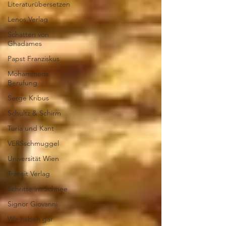
Literaturübersetzen
Lenos Verlag
Schatten von
Ghadames
Papst Franziskus
Mohammeds
Berufung
Serge Kribus
Schultz & Schirm
Turia und Kant
VERSschmuggel
Universität Wien
Transit Verlag
Schritte im Schnee
Signor Giovanni
Wir haben gar