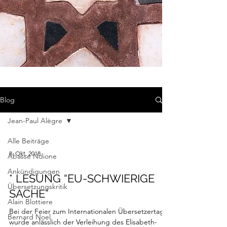
Blog
Jean-Paul Alègre
Alle Beiträge
8. Okt. 2018
Abasse Ndione
Ankündigungen
* LESUNG “EU-SCHWIERIGE
Übersetzungskritik
SACHE”
Alain Blottiere
Bei der Feier zum Internationalen Übersetzertag
Bernard Noel
wurde anlässlich der Verleihung des Elisabeth-