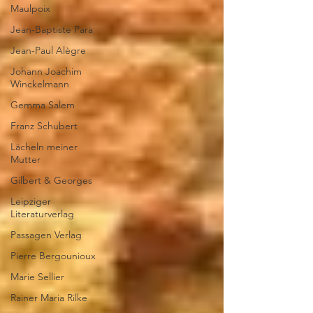
Maulpoix
Jean-Baptiste Para
Jean-Paul Alègre
Johann Joachim
Winckelmann
Gemma Salem
Franz Schubert
Lächeln meiner
Mutter
Gilbert & Georges
Leipziger
Literaturverlag
Passagen Verlag
Pierre Bergounioux
Marie Sellier
Rainer Maria Rilke