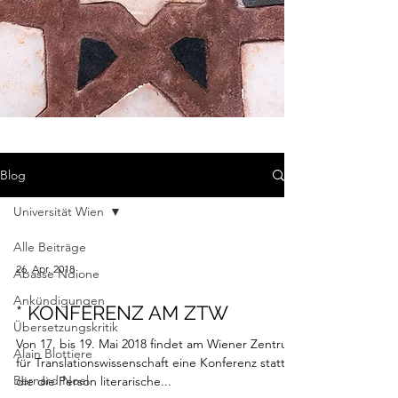
Blog
Universität Wien
Alle Beiträge
26. Apr. 2018
Abasse Ndione
Ankündigungen
* KONFERENZ AM ZTW
Übersetzungskritik
Von 17. bis 19. Mai 2018 findet am Wiener Zentrum
Alain Blottiere
für Translationswissenschaft eine Konferenz statt,
Bernard Noel
die die Person literarische...