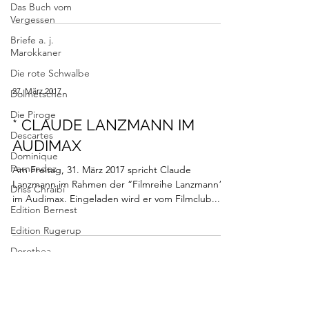
Das Buch vom
Vergessen
Briefe a. j.
Marokkaner
Die rote Schwalbe
27. März 2017
Dolmetschen
Die Piroge
* CLAUDE LANZMANN IM
Descartes
AUDIMAX
Dominique
Fernandez
Am Freitag, 31. März 2017 spricht Claude
Lanzmann im Rahmen der “Filmreihe Lanzmann”
Driss Chraibi
im Audimax. Eingeladen wird er vom Filmclub...
Edition Bernest
Edition Rugerup
Dorothea
Grünzweig
Institut Francais
12. Juni 2016
Jean-Michel