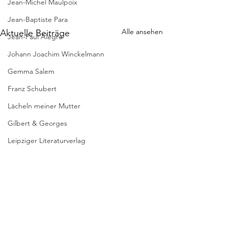
Jean-Michel Maulpoix
Jean-Baptiste Para
Alle ansehen
Aktuelle Beiträge
Jean-Paul Alègre
Johann Joachim Winckelmann
Gemma Salem
Franz Schubert
Lächeln meiner Mutter
Gilbert & Georges
Leipziger Literaturverlag
Passagen Verlag
Pierre Bergounioux
* DIE WELTLIT
Marie Sellier
WIRD VON
ÜBERSETZERN
Rainer Maria Rilke
Interessanter Artik
GEMACHT
Kommentare
grundlegenden Fr
Literaturübersetzen