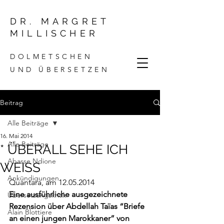
DR. MARGRET
MILLISCHER
DOLMETSCHEN
UND ÜBERSETZEN
Beitrag
Alle Beiträge
16. Mai 2014
Alle Beiträge
* ÜBERALL SEHE ICH
Abasse Ndione
WEISS
Ankündigungen
Quantara
, am 12.05.2014
Eine ausführliche ausgezeichnete 
Übersetzungskritik
Rezension über Abdellah Taïas “Briefe 
Alain Blottiere
an einen jungen Marokkaner” von 