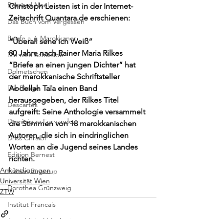
Bernard Noel
Christoph Leisten ist in der Internet-
Zeitschrift Quantara.de erschienen:
Das Buch vom Vergessen
Briefe a. j. Marokkaner
“
Überall sehe ich Weiß
“
80 Jahre nach Rainer Maria Rilkes 
Die rote Schwalbe
“Briefe an einen jungen Dichter” hat 
Dolmetschen
der marokkanische Schriftsteller 
Die Piroge
Abdellah Taïa einen Band 
herausgegeben, der Rilkes Titel 
Descartes
aufgreift: Seine Anthologie versammelt 
Dominique Fernandez
die Stimmen von 18 marokkanischen 
Autoren, die sich in eindringlichen 
Driss Chraibi
Worten an die Jugend seines Landes 
Edition Bernest
richten.
Ankündigungen
Edition Rugerup
Universität Wien
Dorothea Grünzweig
ZTW
Institut Francais