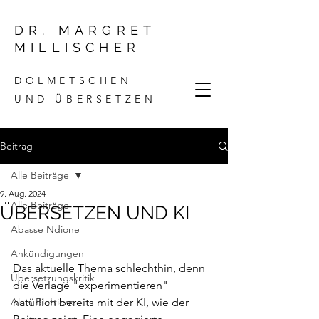
DR. MARGRET
MILLISCHER
DOLMETSCHEN
UND ÜBERSETZEN
Beitrag
Alle Beiträge
9. Aug. 2024
Alle Beiträge
ÜBERSETZEN UND KI
Abasse Ndione
Ankündigungen
Das aktuelle Thema schlechthin, denn 
Übersetzungskritik
die Verlage "experimentieren" 
Alain Blottiere
natürlich bereits mit der KI, wie der 