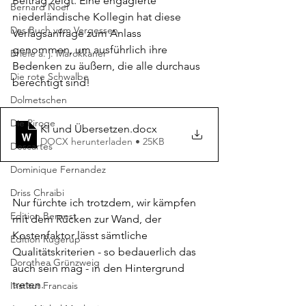
Beitrag zeigt. Eine engagierte 
Bernard Noel
niederländische Kollegin hat diese 
Das Buch vom Vergessen
Verlagsanfrage zum Anlass 
genommen, um ausführlich ihre 
Briefe a. j. Marokkaner
Bedenken zu äußern, die alle durchaus 
Die rote Schwalbe
berechtigt sind!
Dolmetschen
Die Piroge
KI und Übersetzen
.docx
DOCX herunterladen • 25KB
Descartes
Dominique Fernandez
Driss Chraibi
Nur fürchte ich trotzdem, wir kämpfen 
Edition Bernest
mit dem Rücken zur Wand, der 
Kostenfaktor lässt sämtliche 
Edition Rugerup
Qualitätskriterien - so bedauerlich das 
Dorothea Grünzweig
auch sein mag - in den Hintergrund 
treten.
Institut Francais