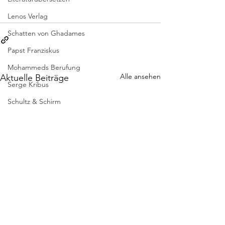
Lenos Verlag
Schatten von Ghadames
Papst Franziskus
Mohammeds Berufung
Alle ansehen
Aktuelle Beiträge
Serge Kribus
Schultz & Schirm
Turia und Kant
VERSschmuggel
Universität Wien
Transit Verlag
Schritte im Schnee
Signor Giovanni
Wir haben gar nichts kommen sehen