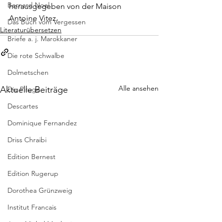
Bernard Noel
herausgegeben von der Maison 
Antoine Vitez.
Das Buch vom Vergessen
Literaturübersetzen
Briefe a. j. Marokkaner
Die rote Schwalbe
Dolmetschen
Alle ansehen
Aktuelle Beiträge
Die Piroge
Descartes
Dominique Fernandez
Driss Chraibi
Edition Bernest
Edition Rugerup
Dorothea Grünzweig
Institut Francais