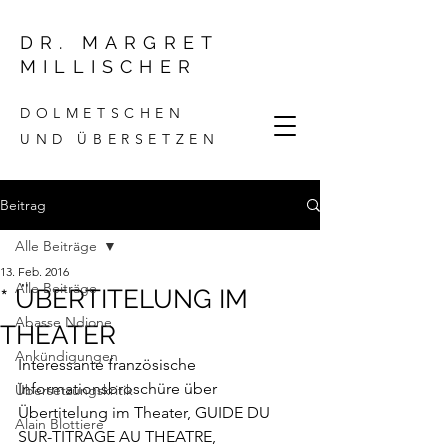
DR. MARGRET
MILLISCHER
DOLMETSCHEN
UND ÜBERSETZEN
Beitrag
Alle Beiträge
13. Feb. 2016
Alle Beiträge
* ÜBERTITELUNG IM
Abasse Ndione
THEATER
Ankündigungen
Interessante französische 
Informationsbroschüre über 
Übersetzungskritik
Übertitelung im Theater, 
GUIDE DU 
Alain Blottiere
SUR-TITRAGE AU THEATRE
, 