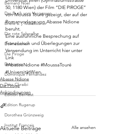
Universität Wien (Gymnasiumsstrasse 
Bernard Noel
50, 1180 Wien) der Film “
DIE PIROGE
” 
Das Buch vom Vergessen
von Moussa Touré gezeigt, der auf der 
Romanvorlage von Abasse Ndione 
Briefe a. j. Marokkaner
beruht.
Die rote Schwalbe
Eine ausführliche Besprechung auf 
Französisch und Überlegungen zur 
Dolmetschen
Verwendung im Unterricht hier unter 
Die Piroge
Link
Descartes
#AbasseNdione
#MoussaTouré
#UniversitätWien
Dominique Fernandez
Abasse Ndione
Driss Chraibi
Die Piroge
Ankündigungen
Edition Bernest
Edition Rugerup
Dorothea Grünzweig
Institut Francais
Alle ansehen
Aktuelle Beiträge