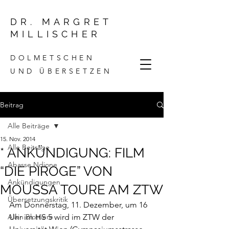
DR. MARGRET
MILLISCHER
DOLMETSCHEN
UND ÜBERSETZEN
Beitrag
Alle Beiträge
15. Nov. 2014
Alle Beiträge
* ANKÜNDIGUNG: FILM
Abasse Ndione
“DIE PIROGE” VON
Ankündigungen
MOUSSA TOURE AM ZTW
Übersetzungskritik
Am Donnerstag, 11. Dezember, um 16 
Alain Blottiere
Uhr im HS 5 wird im ZTW der 