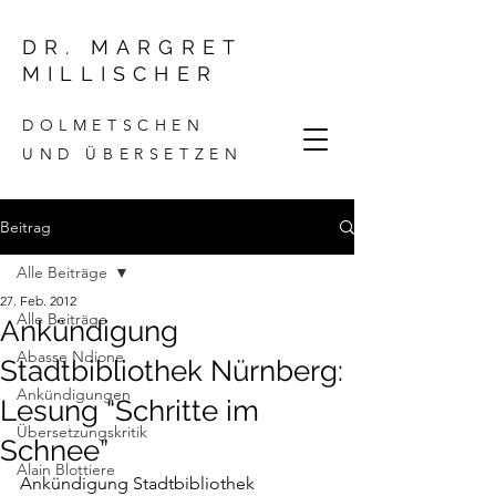
DR. MARGRET
MILLISCHER
DOLMETSCHEN
UND ÜBERSETZEN
Beitrag
Alle Beiträge
27. Feb. 2012
Alle Beiträge
Ankündigung
Abasse Ndione
Stadtbibliothek Nürnberg:
Ankündigungen
Lesung “Schritte im
Übersetzungskritik
Schnee”
Alain Blottiere
Ankündigung 
Stadtbibliothek 