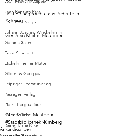
Jean-Michel Maulpoix
Jean-Baptiste Para
liest Prosagedichte aus: Schritte im 
Schnee
Jean-Paul Alègre
Johann Joachim Winckelmann
von Jean Michel Maulpoix
Gemma Salem
Franz Schubert
Lächeln meiner Mutter
Gilbert & Georges
Leipziger Literaturverlag
Passagen Verlag
Pierre Bergounioux
#JeanMichelMaulpoix
Marie Sellier
#StadtbibliothekNürnberg
Rainer Maria Rilke
Ankündigungen
Literaturübersetzen
Schritte im Schnee