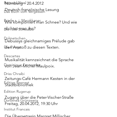
Bernard Noel
Nürnberg 
– 20.4.2012
Deutsch-französische Lesung
Das Buch vom Vergessen
Briefe a. j. Marokkaner
Wie komponiert man Schnee? Und wie 
dichtet man ihn?
Die rote Schwalbe
Dolmetschen
Debussys gleichnamiges Prélude gab 
Die Piroge
den Anstoß zu diesen Texten.
Descartes
Musikalität kennzeichnet die Sprache 
Dominique Fernandez
von Jean-Michel Maulpoix.
Driss Chraibi
Zeitungs-Café Hermann Kesten in der 
Edition Bernest
Stadtbibliothek
Edition Rugerup
Zugang über die Peter-Vischer-Straße
Dorothea Grünzweig
Freitag, 20.04.2012, 19:30 Uhr
Institut Francais
Die Übersetzerin Margret Millischer