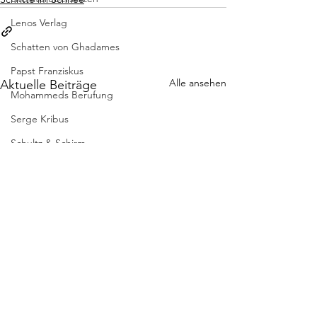
Lenos Verlag
Schatten von Ghadames
Papst Franziskus
Alle ansehen
Aktuelle Beiträge
Mohammeds Berufung
Serge Kribus
Schultz & Schirm
Turia und Kant
VERSschmuggel
Universität Wien
Transit Verlag
Schritte im Schnee
Signor Giovanni
* GEMMA SALE
WIEN VERSTO
Wir haben gar nichts kommen sehen