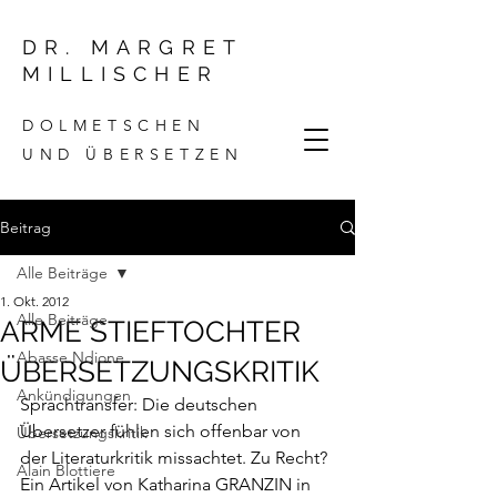
DR. MARGRET
MILLISCHER
DOLMETSCHEN
UND ÜBERSETZEN
Beitrag
Alle Beiträge
1. Okt. 2012
Alle Beiträge
ARME STIEFTOCHTER
Abasse Ndione
ÜBERSETZUNGSKRITIK
Ankündigungen
Sprachtransfer: Die deutschen 
Übersetzer fühlen sich offenbar von 
Übersetzungskritik
der Literaturkritik missachtet. Zu Recht?
Alain Blottiere
Ein Artikel von Katharina GRANZIN in 