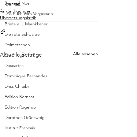
Bernard Noel
der 
taz.
Ankündigungen
Das Buch vom Vergessen
Übersetzungskritik
Briefe a. j. Marokkaner
Die rote Schwalbe
Dolmetschen
Alle ansehen
Aktuelle Beiträge
Die Piroge
Descartes
Dominique Fernandez
Driss Chraibi
Edition Bernest
Edition Rugerup
Dorothea Grünzweig
Institut Francais