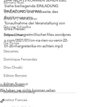
GAR NICHTS KOMMEN SEHEN statt. 
Bernard Noel
Siehe beiliegende EINLADUNG 
Das Buch vom Vergessen
EINLADUNG
 und 
Webseite
 des 
Bezirksmuseums.
Briefe a. j. Marokkaner
Tonaufnahme der Veranstaltung von 
Die rote Schwalbe
Erika Preisel: 
https://margretmillischer.files.wordpres
Dolmetschen
s.com/2021/01/on-na-rien-vu-venir-22-
Die Piroge
01-20-margreterika-im-achten.mp3
Descartes
Dominique Fernandez
Driss Chraibi
Edition Bernest
Edition Rugerup
Ankündigungen
Wir haben gar nichts kommen sehen
Dorothea Grünzweig
Institut Francais