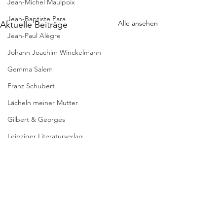
Jean-Michel Maulpoix
Jean-Baptiste Para
Alle ansehen
Aktuelle Beiträge
Jean-Paul Alègre
Johann Joachim Winckelmann
Gemma Salem
Franz Schubert
Lächeln meiner Mutter
Gilbert & Georges
Leipziger Literaturverlag
Passagen Verlag
Pierre Bergounioux
* GEMMA SALE
WIEN VERSTO
Marie Sellier
Am 20. Mai 2020 ist
Rainer Maria Rilke
Kommentare
Schriftstellerin 
Literaturübersetzen