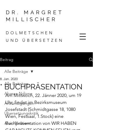
DR. MARGRET
MILLISCHER
DOLMETSCHEN
UND ÜBERSETZEN
Beitrag
Alle Beiträge
8. Jan. 2020
Alle Beiträge
* BUCHPRÄSENTATION
Abasse Ndione
Am Mittwoch, 22. Jänner 2020, um 19 
Uhr, findet im Bezirksmuseum 
Ankündigungen
Josefstadt (Schmidtgasse 18, 1080 
Übersetzungskritik
Wien, Festsaal, 1.Stock) eine 
Alain Blottiere
Buchpräsentation von WIR HABEN 