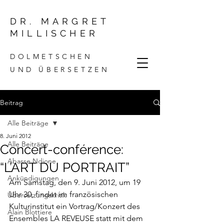
DR. MARGRET
MILLISCHER
DOLMETSCHEN
UND ÜBERSETZEN
Beitrag
Alle Beiträge
8. Juni 2012
Alle Beiträge
Concert-conférence:
Abasse Ndione
“L’ART DU PORTRAIT”
Ankündigungen
Am Samstag, den 9. Juni 2012, um 19 
Uhr 30, findet im französischen 
Übersetzungskritik
Kulturinstitut ein Vortrag/Konzert des 
Alain Blottiere
Ensembles 
LA REVEUSE
 statt mit dem 