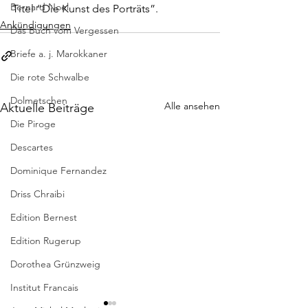
Bernard Noel
Titel “Die Kunst des Porträts”.
Ankündigungen
Das Buch vom Vergessen
Briefe a. j. Marokkaner
Die rote Schwalbe
Dolmetschen
Alle ansehen
Aktuelle Beiträge
Die Piroge
Descartes
Dominique Fernandez
Driss Chraibi
Edition Bernest
Edition Rugerup
Dorothea Grünzweig
Institut Francais