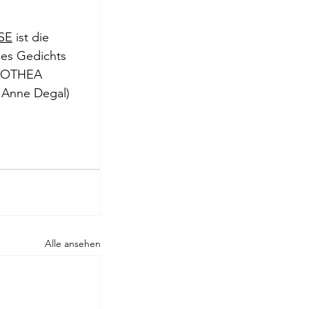
roge
SE
 ist die 
es Gedichts 
ROTHEA 
 Anne Degal) 
Alle ansehen