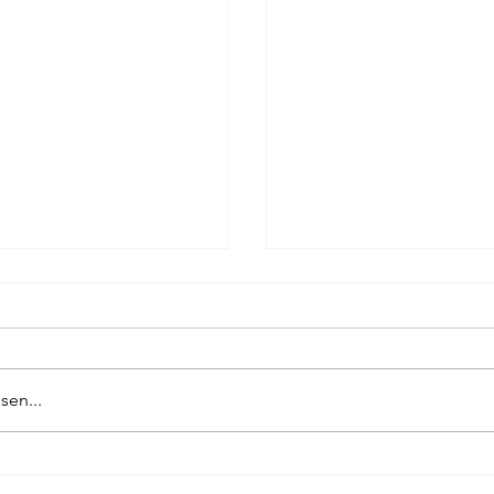
ag
Pierre Bergounioux
Marie Sellier
Rainer Maria 
sen...
70-JAHR-FEIER