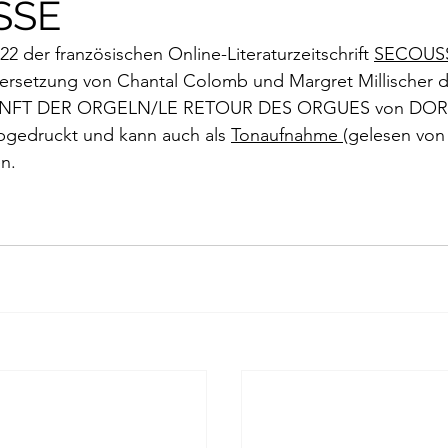
SSE
rokkaner
Die rote Schwalbe
Dolmetschen
Die Pi
2 der französischen Online-Literaturzeitschrift 
SECOUS
ersetzung von Chantal Colomb und Margret Millischer d
Dominique Fernandez
Driss Chraibi
Edition Bernest
NFT DER ORGELN/LE RETOUR DES ORGUES von DO
edruckt und kann auch als 
Tonaufnahme 
(gelesen von
n.
up
Dorothea Grünzweig
Institut Francais
aulpoix
Jean-Baptiste Para
Jean-Paul Alègre
im Winckelmann
Gemma Salem
Franz Schubert
r Mutter
Gilbert & Georges
Leipziger Literaturverlag