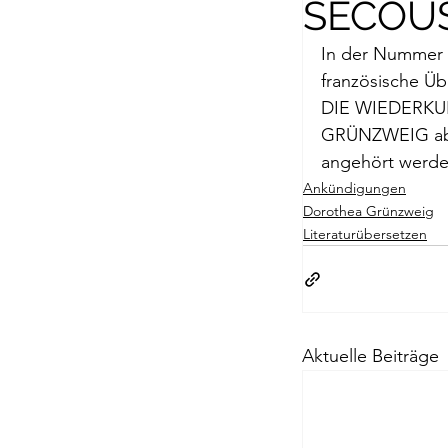
SECOU
Briefe a. j. Ma
In der Nummer 2
französische Üb
Descartes
DIE WIEDERKU
GRÜNZWEIG abg
angehört werde
Edition Ruger
Ankündigungen
Dorothea Grünzweig
Literaturübersetzen
Jean-Michel M
Johann Joach
Aktuelle Beiträge
Lächeln meine