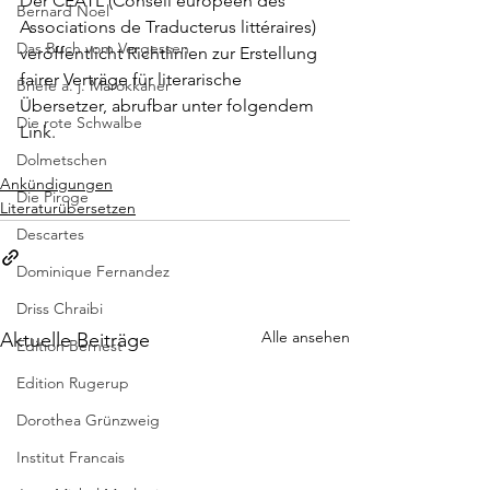
Der CEATL (Conseil européen des 
Bernard Noel
Associations de Traducterus littéraires) 
Das Buch vom Vergessen
veröffentlicht Richtlinien zur Erstellung 
fairer Verträge für literarische 
Briefe a. j. Marokkaner
Übersetzer, abrufbar unter folgendem 
Die rote Schwalbe
Link
.
Dolmetschen
Ankündigungen
Die Piroge
Literaturübersetzen
Descartes
Dominique Fernandez
Driss Chraibi
Alle ansehen
Aktuelle Beiträge
Edition Bernest
Edition Rugerup
Dorothea Grünzweig
Institut Francais