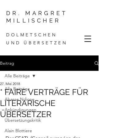
DR. MARGRET
MILLISCHER
DOLMETSCHEN
UND ÜBERSETZEN
Beitrag
Alle Beiträge
27. Mai 2018
Alle Beiträge
* FAIRE VERTRÄGE FÜR
Abasse Ndione
LITERARISCHE
Ankündigungen
ÜBERSETZER
Übersetzungskritik
Alain Blottiere