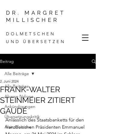
DR. MARGRET
MILLISCHER
DOLMETSCHEN
UND ÜBERSETZEN
Beitrag
Alle Beiträge
2. Juni 2024
Alle Beiträge
FRANK-WALTER
Abasse Ndione
STEINMEIER ZITIERT
Ankündigungen
GAUDÉ
Übersetzungskritik
Anlässlich des Staatsbanketts für den 
Alain Blottiere
französischen Präsidenten Emmanuel 