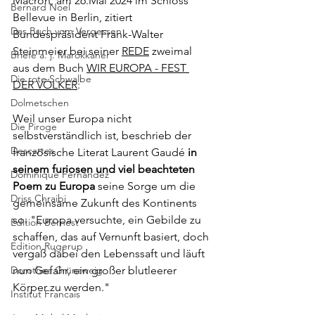
Macron, am 26.Mai 2024 im Schloss 
Bernard Noel
Bellevue in Berlin, zitiert 
Das Buch vom Vergessen
Bundespräsident Frank-Walter 
Steinmeier bei seiner 
R
EDE
 zweimal 
Briefe a. j. Marokkaner
aus dem Buch 
WIR EUROPA - FEST 
Die rote Schwalbe
DER VÖLKER
:
Dolmetschen
Weil unser Europa nicht 
Die Piroge
selbstverständlich ist, beschrieb der 
Descartes
französische Literat Laurent Gaudé
 in 
seinem furiosen und viel beachteten 
Dominique Fernandez
Poem zu Europa
 seine Sorge um die 
Driss Chraibi
gemeinsame Zukunft des Kontinents 
so: "Europa versuchte, ein Gebilde zu 
Edition Bernest
schaffen, das auf Vernunft basiert, doch 
Edition Rugerup
vergaß dabei den Lebenssaft und läuft 
Dorothea Grünzweig
nun Gefahr, ein großer blutleerer 
Körper zu werden."
Institut Francais