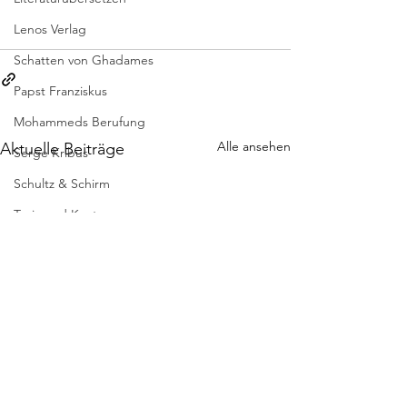
Lenos Verlag
Schatten von Ghadames
Papst Franziskus
Mohammeds Berufung
Alle ansehen
Aktuelle Beiträge
Serge Kribus
Schultz & Schirm
Turia und Kant
VERSschmuggel
Universität Wien
Transit Verlag
Schritte im Schnee
Signor Giovanni
Wir haben gar nichts kommen sehen