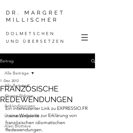
DR. MARGRET
MILLISCHER
DOLMETSCHEN
UND ÜBERSETZEN
Beitrag
Alle Beiträge
1. Dez. 2012
Alle Beiträge
FRANZÖSISCHE
Abasse Ndione
REDEWENDUNGEN
Ankündigungen
Ein interessanter Link zu 
EXPRESSIO.FR
– eine Webseite zur Erklärung von 
Übersetzungskritik
französischen idiomatischen 
Alain Blottiere
Redewendungen.