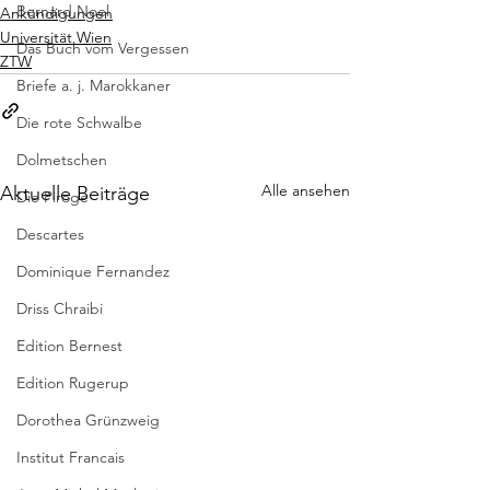
Bernard Noel
Ankündigungen
Universität Wien
Das Buch vom Vergessen
ZTW
Briefe a. j. Marokkaner
Die rote Schwalbe
Dolmetschen
Alle ansehen
Aktuelle Beiträge
Die Piroge
Descartes
Dominique Fernandez
Driss Chraibi
Edition Bernest
Edition Rugerup
Dorothea Grünzweig
Institut Francais