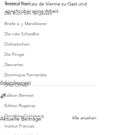
Bernard Noel
Institut francais de Vienne
 zu Gast und 
spricht über seine Arbeit.
Das Buch vom Vergessen
Briefe a. j. Marokkaner
Die rote Schwalbe
Dolmetschen
Die Piroge
Descartes
Dominique Fernandez
Ankündigungen
Driss Chraibi
Edition Bernest
Edition Rugerup
Dorothea Grünzweig
Alle ansehen
Aktuelle Beiträge
Institut Francais