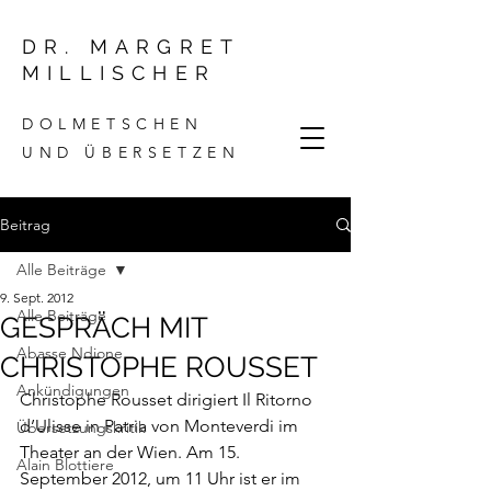
DR. MARGRET
MILLISCHER
DOLMETSCHEN
UND ÜBERSETZEN
Beitrag
Alle Beiträge
9. Sept. 2012
Alle Beiträge
GESPRÄCH MIT
Abasse Ndione
CHRISTOPHE ROUSSET
Ankündigungen
Christophe Rousset dirigiert Il Ritorno 
d’Ulisse in Patria von Monteverdi im 
Übersetzungskritik
Theater an der Wien. Am 15. 
Alain Blottiere
September 2012, um 11 Uhr ist er im 