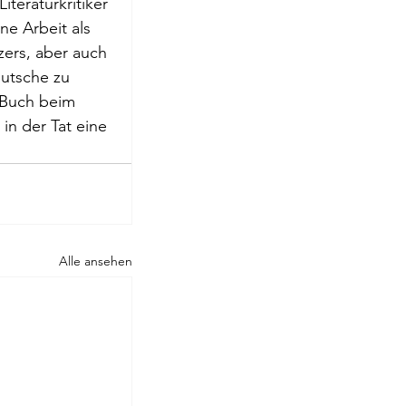
teraturkritiker 
roge
e Arbeit als 
zers, aber auch 
eutsche zu 
 Buch beim 
in der Tat eine 
Alle ansehen