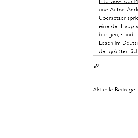
Interview  der 
Briefe a. j. Ma
und Autor  Andr
Übersetzer spri
eine der Hauptsc
Descartes
bringen, sonder
Lesen im Deutsch
der größten Sch
Edition Ruger
Jean-Michel M
Aktuelle Beiträge
Johann Joach
Lächeln meine