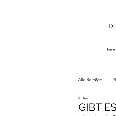
D
Home
Alle Beiträge
A
9. Jan.
Alain Blottiere
GIBT E