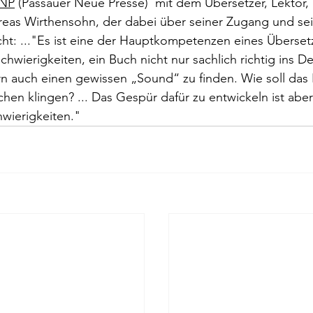
PNP
 (Passauer Neue Presse)  mit dem Übersetzer, Lektor, Li
rokkaner
Die rote Schwalbe
Dolmetschen
Die Pi
eas Wirthensohn, der dabei über seiner Zugang und sein
cht: ..."Es ist eine der Hauptkompetenzen eines Überset
hwierigkeiten, ein Buch nicht nur sachlich richtig ins D
Dominique Fernandez
Driss Chraibi
Edition Bernest
n auch einen gewissen „Sound“ zu finden. Wie soll das
en klingen? ... Das Gespür dafür zu entwickeln ist aber 
wierigkeiten."
up
Dorothea Grünzweig
Institut Francais
aulpoix
Jean-Baptiste Para
Jean-Paul Alègre
im Winckelmann
Gemma Salem
Franz Schubert
r Mutter
Gilbert & Georges
Leipziger Literaturverlag