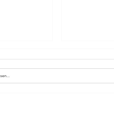
ag
Pierre Bergounioux
Marie Sellier
Rainer Maria 
sen...
KEIN PRAG-KRIMI