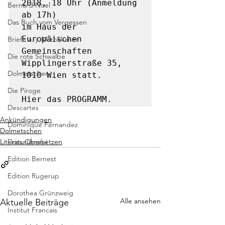
2018, 18 Uhr (Anmeldung 
Bernard Noel
ab 17h)

Das Buch vom Vergessen
im Haus der 
Europäischen 
Briefe a. j. Marokkaner
Gemeinschaften

Die rote Schwalbe
Wipplingerstraße 35, 
Dolmetschen
1010 Wien statt.

Die Piroge
Hier das 
PROGRAMM
.
Descartes
Ankündigungen
Dominique Fernandez
Dolmetschen
Literaturübersetzen
Driss Chraibi
Edition Bernest
Edition Rugerup
Dorothea Grünzweig
Alle ansehen
Aktuelle Beiträge
Institut Francais