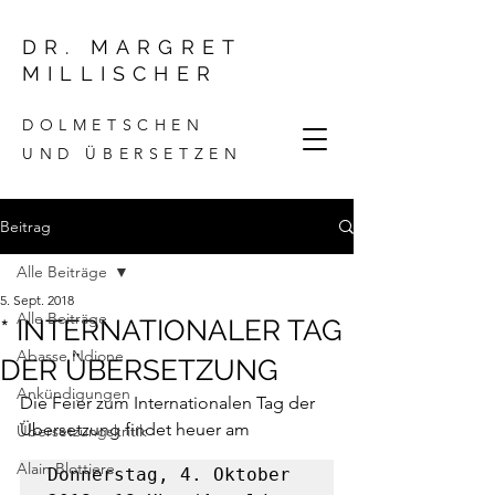
DR. MARGRET
MILLISCHER
DOLMETSCHEN
UND ÜBERSETZEN
Beitrag
Alle Beiträge
5. Sept. 2018
Alle Beiträge
* INTERNATIONALER TAG
Abasse Ndione
DER ÜBERSETZUNG
Ankündigungen
Die Feier zum Internationalen Tag der 
Übersetzung findet heuer am
Übersetzungskritik
Alain Blottiere
Donnerstag, 4. Oktober 