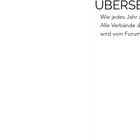
ÜBERS
Briefe a. j. Ma
Wie jedes Jahr 
Alle Verbände d
Descartes
wird vom Forum 
Edition Ruger
Jean-Michel M
Johann Joach
Lächeln meine