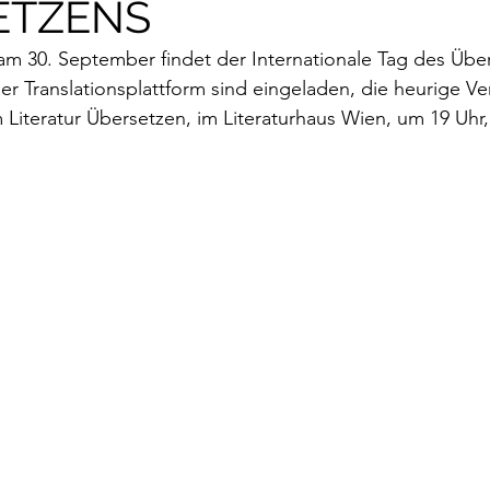
ETZENS
rokkaner
Die rote Schwalbe
Dolmetschen
Die Pi
am 30. September findet der Internationale Tag des Übers
er Translationsplattform sind eingeladen, die heurige Ve
Dominique Fernandez
Driss Chraibi
Edition Bernest
Literatur Übersetzen, im Literaturhaus Wien, um 19 Uhr,
up
Dorothea Grünzweig
Institut Francais
aulpoix
Jean-Baptiste Para
Jean-Paul Alègre
im Winckelmann
Gemma Salem
Franz Schubert
r Mutter
Gilbert & Georges
Leipziger Literaturverlag