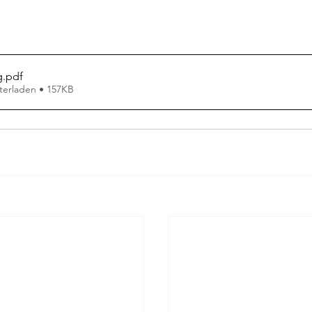
ag
Pierre Bergounioux
Marie Sellier
Rainer Maria 
g
.pdf
terladen • 157KB