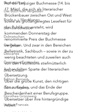
Bernard Noel
Auf der Leipziger Buchmesse (14. bis 
17. März), die sich als literarischer 
Das Buch vom Vergessen
Brückenbauer zwischen Ost und West 
Briefe a. j. Marokkaner
sowie als großangelegtes Lesefest für 
das Publikum versteht, wird 
Die rote Schwalbe
kommenden Donnerstag der 
Dolmetschen
renommierte Preis der Buchmesse 
Die Piroge
vergeben. Und zwar in den Bereichen 
Belletristik, Sachbuch – sowie in der zu 
Descartes
wenig beachteten und zuweilen auch 
Dominique Fernandez
von den Feuilletons stiefmütterlich 
behandelten Sparte der literarischen 
Driss Chraibi
Übersetzung.
Edition Bernest
Über die große Kunst, den richtigen 
Ton zu finden, und das Ende der 
Edition Rugerup
Bescheidenheit einer Berufsgruppe. 
Dorothea Grünzweig
Übersetzer über ihre hintergründige 
Institut Francais
Arbeit