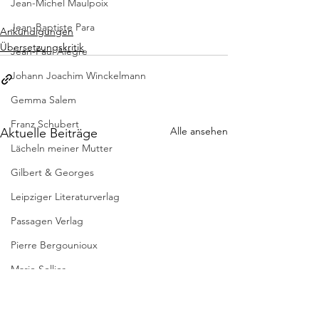
Jean-Michel Maulpoix
Jean-Baptiste Para
Ankündigungen
Übersetzungskritik
Jean-Paul Alègre
Johann Joachim Winckelmann
Gemma Salem
Franz Schubert
Alle ansehen
Aktuelle Beiträge
Lächeln meiner Mutter
Gilbert & Georges
Leipziger Literaturverlag
Passagen Verlag
Pierre Bergounioux
Marie Sellier
Rainer Maria Rilke
Literaturübersetzen