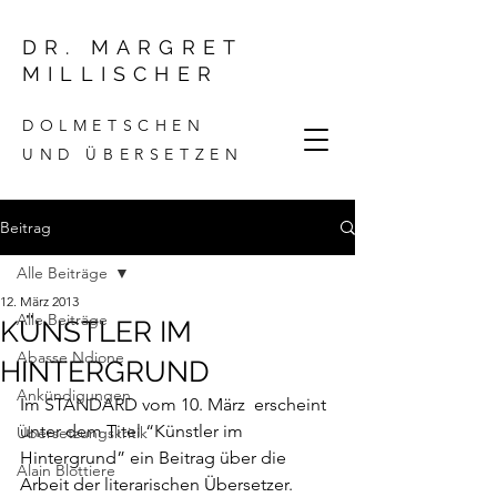
DR. MARGRET
MILLISCHER
DOLMETSCHEN
UND ÜBERSETZEN
Beitrag
Alle Beiträge
12. März 2013
Alle Beiträge
KÜNSTLER IM
Abasse Ndione
HINTERGRUND
Ankündigungen
Im 
STANDARD 
vom 10. März  erscheint 
unter dem Titel “Künstler im 
Übersetzungskritik
Hintergrund” ein Beitrag über die 
Alain Blottiere
Arbeit der literarischen Übersetzer.