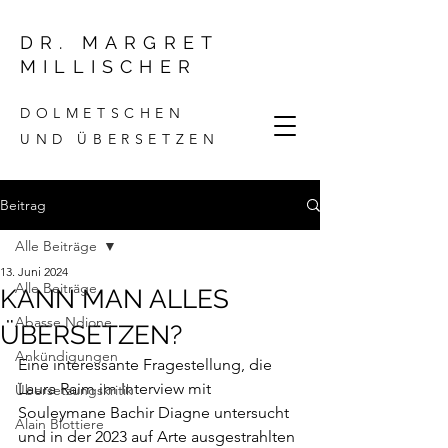
DR. MARGRET
MILLISCHER
DOLMETSCHEN
UND ÜBERSETZEN
Beitrag
Alle Beiträge
13. Juni 2024
Alle Beiträge
KANN MAN ALLES
Abasse Ndione
ÜBERSETZEN?
Ankündigungen
Eine interessante Fragestellung, die 
Laura Raim im Interview mit 
Übersetzungskritik
Souleymane Bachir Diagne untersucht 
Alain Blottiere
und in der 2023 auf Arte ausgestrahlten 