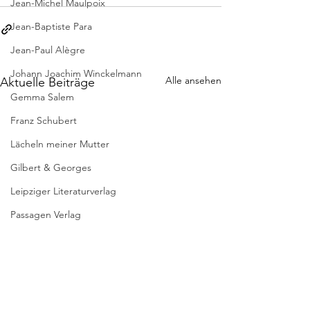
Jean-Michel Maulpoix
Jean-Baptiste Para
Jean-Paul Alègre
Johann Joachim Winckelmann
Alle ansehen
Aktuelle Beiträge
Gemma Salem
Franz Schubert
Lächeln meiner Mutter
Gilbert & Georges
Leipziger Literaturverlag
Passagen Verlag
Pierre Bergounioux
Marie Sellier
Rainer Maria Rilke
Literaturübersetzen