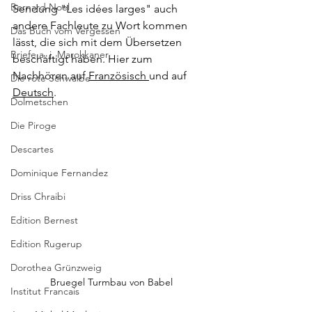
Bernard Noel
Sendung "Les idées larges" auch 
andere Fachleute zu Wort kommen 
Das Buch vom Vergessen
lässt, die sich mit dem Übersetzen 
Briefe a. j. Marokkaner
beschäftigt haben. Hier zum 
Nachhören auf 
Französisch 
und auf 
Die rote Schwalbe
Deutsch
.
Dolmetschen
Die Piroge
Descartes
Dominique Fernandez
Driss Chraibi
Edition Bernest
Edition Rugerup
Dorothea Grünzweig
Bruegel Turmbau von Babel
Institut Francais