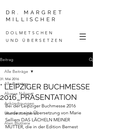
DR. MARGRET
MILLISCHER
DOLMETSCHEN
UND ÜBERSETZEN
Beitrag
Alle Beiträge
31. Mai 2016
Alle Beiträge
* LEIPZIGER BUCHMESSE
Abasse Ndione
2016_PRÄSENTATION
Ankündigungen
Bei der Leipziger Buchmesse 2016 
wurde meine Übersetzung von Marie 
Übersetzungskritik
Selliers DAS LÄCHELN MEINER 
Alain Blottiere
MUTTER, die in der Edition Bernest 