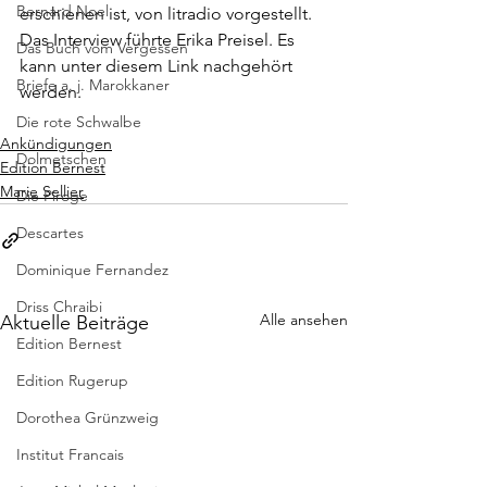
Bernard Noel
erschienen ist, von litradio vorgestellt. 
Das Interview führte Erika Preisel. Es 
Das Buch vom Vergessen
kann unter diesem 
Link
 nachgehört 
Briefe a. j. Marokkaner
werden.
Die rote Schwalbe
Ankündigungen
Dolmetschen
Edition Bernest
Marie Sellier
Die Piroge
Descartes
Dominique Fernandez
Driss Chraibi
Alle ansehen
Aktuelle Beiträge
Edition Bernest
Edition Rugerup
Dorothea Grünzweig
Institut Francais