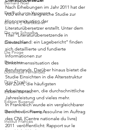
Literaturübersetzer
Bernard Noel
Nach Erhebungen im Jahr 2011 hat der 
Das Buch vom Vergessen
VdÜ eine umfangreiche Studie zur 
Honorarsituation der 
Briefe a. j. Marokkaner
Literaturübersetzer erstellt. Unter dem 
Die rote Schwalbe
Titel “Literaturübersetzende in 
Deutschland: ein Lagebericht” finden 
Dolmetschen
sich detaillierte und fundierte 
Die Piroge
Informationen zur 
Descartes
Einkommenssituation des 
Berufsstands. Darüber hinaus bietet die 
Dominique Fernandez
Studie Einsichten in die Altersstruktur 
Driss Chraibi
der Zunft, die häufigsten 
Arbeitssprachen, die durchschnittliche 
Edition Bernest
Jahresleistung und vieles mehr.
Edition Rugerup
In Frankreich wurde ein vergleichbarer 
Dorothea Grünzweig
Bericht von Pierre Assouline im Auftrag 
des CNL (Centre nationale du livre) 
Institut Francais
2011  veröffentlicht: 
Rapport sur le 