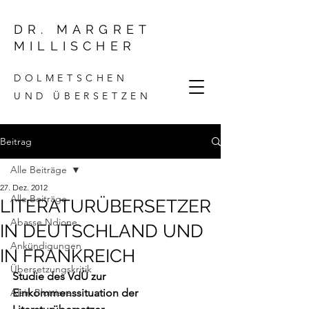
DR. MARGRET
MILLISCHER
DOLMETSCHEN
UND ÜBERSETZEN
Beitrag
Alle Beiträge
27. Dez. 2012
Alle Beiträge
LITERATURÜBERSETZER
Abasse Ndione
IN DEUTSCHLAND UND
Ankündigungen
IN FRANKREICH
Übersetzungskritik
Studie des 
VdÜ
 zur 
Alain Blottiere
Einkommenssituation der 