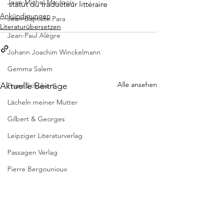
Jean-Michel Maulpoix
statut du traducteur littéraire
Ankündigungen
Jean-Baptiste Para
Literaturübersetzen
Jean-Paul Alègre
Johann Joachim Winckelmann
Gemma Salem
Alle ansehen
Aktuelle Beiträge
Franz Schubert
Lächeln meiner Mutter
Gilbert & Georges
Leipziger Literaturverlag
Passagen Verlag
Pierre Bergounioux
Marie Sellier
Rainer Maria Rilke
Literaturübersetzen