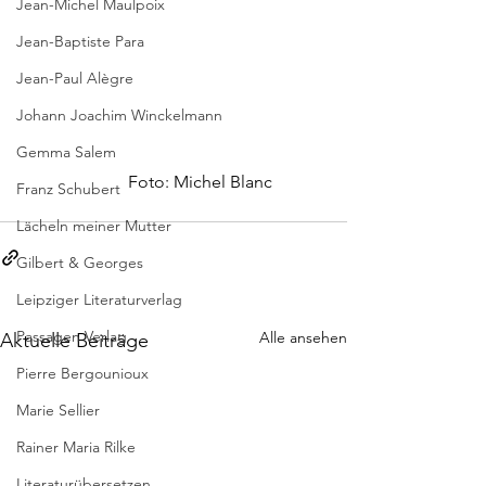
Jean-Michel Maulpoix
Jean-Baptiste Para
Jean-Paul Alègre
Johann Joachim Winckelmann
Gemma Salem
            Foto: Michel Blanc
Franz Schubert
Lächeln meiner Mutter
Gilbert & Georges
Leipziger Literaturverlag
Passagen Verlag
Alle ansehen
Aktuelle Beiträge
Pierre Bergounioux
Marie Sellier
Rainer Maria Rilke
Literaturübersetzen