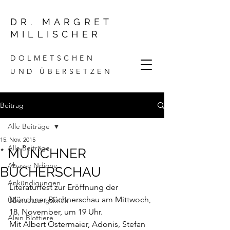
DR. MARGRET
MILLISCHER
DOLMETSCHEN
UND ÜBERSETZEN
Beitrag
Alle Beiträge
15. Nov. 2015
Alle Beiträge
* MÜNCHNER
Abasse Ndione
BÜCHERSCHAU
Ankündigungen
Literaturfest zur 
Eröffnung der 
Münchner Büchnerschau 
am Mittwoch, 
Übersetzungskritik
18. November, um 19 Uhr.
Alain Blottiere
Mit Albert Ostermaier, Adonis, Stefan 