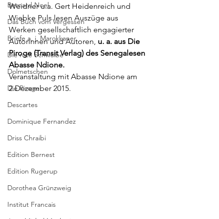
Bernard Noel
Weidner u.a. Gert Heidenreich und 
Wiebke Puls lesen Auszüge aus 
Das Buch vom Vergessen
Werken gesellschaftlich engagierter 
Briefe a. j. Marokkaner
Autorinnen und Autoren, 
u. a. aus Die 
Piroge (
Transit Verlag
) des Senegalesen 
Die rote Schwalbe
Abasse Ndione.
Dolmetschen
Veranstaltung mit Abasse Ndione
 am 
Die Piroge
2.Dezember 2015.
Descartes
Dominique Fernandez
Driss Chraibi
Edition Bernest
Edition Rugerup
Dorothea Grünzweig
Institut Francais