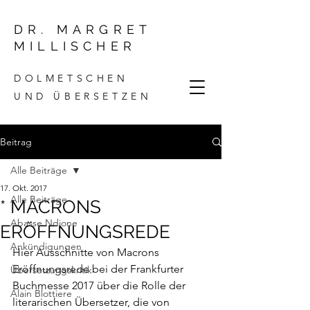
DR. MARGRET
MILLISCHER
DOLMETSCHEN
UND ÜBERSETZEN
Beitrag
Alle Beiträge
17. Okt. 2017
Alle Beiträge
* MACRONS
Abasse Ndione
ERÖFFNUNGSREDE
Ankündigungen
Hier
 Ausschnitte von Macrons 
Eröffnungsrede bei der Frankfurter 
Übersetzungskritik
Buchmesse 2017 über die Rolle der 
Alain Blottiere
literarischen Übersetzer, die von 