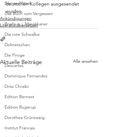
Bernard Noel
deutschen Kollegen ausgesendet 
wurden.
Das Buch vom Vergessen
Ankündigungen
Briefe a. j. Marokkaner
Literaturübersetzen
Die rote Schwalbe
Dolmetschen
Die Piroge
Alle ansehen
Aktuelle Beiträge
Descartes
Dominique Fernandez
Driss Chraibi
Edition Bernest
Edition Rugerup
Dorothea Grünzweig
Institut Francais