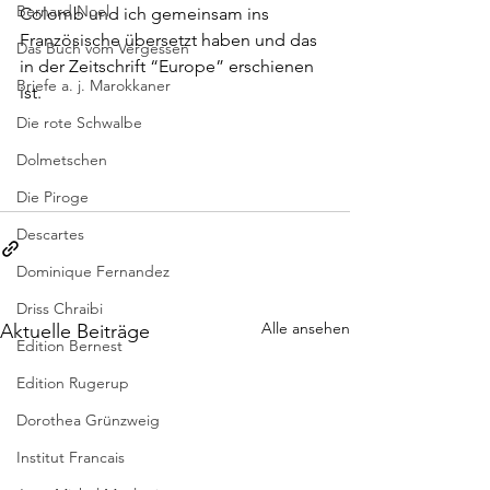
Bernard Noel
Colomb und ich gemeinsam ins 
Französische übersetzt haben und das 
Das Buch vom Vergessen
in der Zeitschrift “Europe” erschienen 
Briefe a. j. Marokkaner
ist. 
Die rote Schwalbe
Dolmetschen
Die Piroge
Descartes
Dominique Fernandez
Driss Chraibi
Alle ansehen
Aktuelle Beiträge
Edition Bernest
Edition Rugerup
Dorothea Grünzweig
Institut Francais