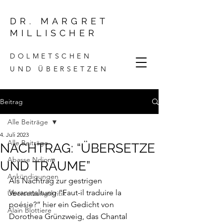
DR. MARGRET
MILLISCHER
DOLMETSCHEN
UND ÜBERSETZEN
Beitrag
Alle Beiträge
4. Juli 2023
Alle Beiträge
NACHTRAG: “ÜBERSETZE
Abasse Ndione
UND TRÄUME”
Ankündigungen
Als Nachtrag zur gestrigen 
Veranstaltung “Faut-il traduire la 
Übersetzungskritik
poésie?” hier ein Gedicht von 
Alain Blottiere
Dorothea Grünzweig, das Chantal 