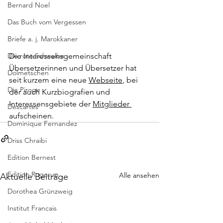
Bernard Noel
Das Buch vom Vergessen
Briefe a. j. Marokkaner
Die Interessensgemeinschaft 
Die rote Schwalbe
Übersetzerinnen und Übersetzer hat 
Dolmetschen
seit kurzem eine neue 
Webseite
, bei 
Die Piroge
der auch Kurzbiografien und 
Interessensgebiete der 
Mitglieder 
Descartes
aufscheinen.
Dominique Fernandez
Driss Chraibi
Edition Bernest
Edition Rugerup
Alle ansehen
Aktuelle Beiträge
Dorothea Grünzweig
Institut Francais