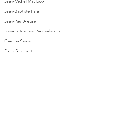
Jean-Michel Maulpoix
Jean-Baptiste Para
Jean-Paul Alègre
Johann Joachim Winckelmann
Gemma Salem
Franz Schubert
Lächeln meiner Mutter
Gilbert & Georges
Kommentare
Leipziger Literaturverlag
Passagen Verlag
SCHACHSPIELE
KEIN PRAG-KRIMI
Pierre Bergounioux
Kommentar verfassen...
Marie Sellier
Rainer Maria Rilke
Literaturübersetzen