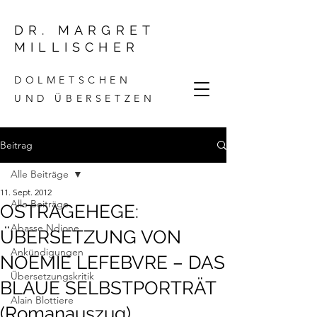
DR. MARGRET
MILLISCHER
DOLMETSCHEN
UND ÜBERSETZEN
Beitrag
Alle Beiträge
11. Sept. 2012
Alle Beiträge
OSTRAGEHEGE:
Abasse Ndione
ÜBERSETZUNG VON
Ankündigungen
NOEMIE LEFEBVRE – DAS
Übersetzungskritik
BLAUE SELBSTPORTRÄT
Alain Blottiere
(Romanauszug)