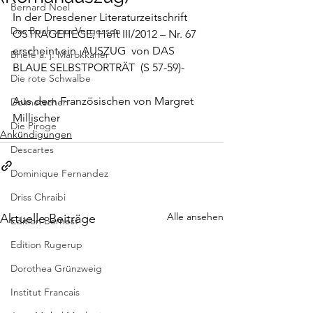
Bernard Noel
In der Dresdener Literaturzeitschrift 
Das Buch vom Vergessen
OSTRAGEHEGE
, Heft III/2012 – Nr. 67 
erscheint ein  
AUSZUG  von DAS 
Briefe a. j. Marokkaner
BLAUE SELBSTPORTRÄT
  (S 57-59)-
Die rote Schwalbe
Aus dem Französischen von Margret 
Dolmetschen
Millischer
Die Piroge
Ankündigungen
Descartes
Dominique Fernandez
Driss Chraibi
Alle ansehen
Aktuelle Beiträge
Edition Bernest
Edition Rugerup
Dorothea Grünzweig
Institut Francais