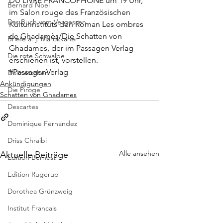
DU LIVRE FRANCOPHONE
 um 19 Uhr, 
Bernard Noel
im Salon rouge des Französischen 
Das Buch vom Vergessen
Kulturinstituts den Roman Les ombres 
de Ghadamès/Die Schatten von 
Briefe a. j. Marokkaner
Ghadames, der im 
Passagen Verlag
Die rote Schwalbe
erschienen ist, vorstellen.
#PassagenVerlag
Dolmetschen
Ankündigungen
Die Piroge
Schatten von Ghadames
Descartes
Dominique Fernandez
Driss Chraibi
Alle ansehen
Aktuelle Beiträge
Edition Bernest
Edition Rugerup
Dorothea Grünzweig
Institut Francais