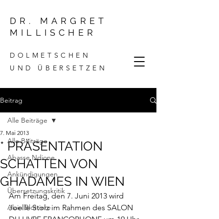
DR. MARGRET
MILLISCHER
DOLMETSCHEN
UND ÜBERSETZEN
Beitrag
Alle Beiträge
7. Mai 2013
Alle Beiträge
* PRÄSENTATION
Abasse Ndione
SCHATTEN VON
Ankündigungen
GHADAMES IN WIEN
Übersetzungskritik
Am Freitag, den 7. Juni 2013 wird 
Alain Blottiere
Joelle Stolz im Rahmen des 
SALON 