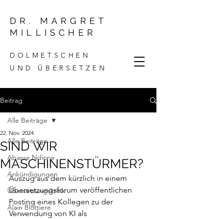
DR. MARGRET
MILLISCHER
DOLMETSCHEN
UND ÜBERSETZEN
Beitrag
Alle Beiträge
22. Nov. 2024
Alle Beiträge
SIND WIR
Abasse Ndione
MASCHINENSTÜRMER?
Ankündigungen
Auszug aus dem kürzlich in einem 
Übersetzungsforum veröffentlichen 
Übersetzungskritik
Posting eines Kollegen zu der 
Alain Blottiere
Verwendung von KI als 