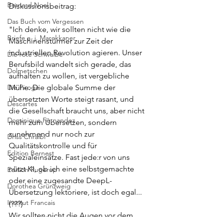
Bernard Noel
Diskussionsbeitrag:
Das Buch vom Vergessen
"Ich denke, wir sollten nicht wie die 
Briefe a. j. Marokkaner
Maschinenstürmer zur Zeit der 
industriellen Revolution agieren. Unser 
Die rote Schwalbe
Berufsbild wandelt sich gerade, das 
Dolmetschen
aufhalten zu wollen, ist vergebliche 
Die Piroge
Mühe. Die globale Summe der 
übersetzten Worte steigt rasant, und 
Descartes
die Gesellschaft braucht uns, aber nicht 
Dominique Fernandez
mehr zum Übersetzen, sondern 
zunehmend nur noch zur 
Driss Chraibi
Qualitätskontrolle und für 
Edition Bernest
Spezialeinsätze. Fast jede:r von uns 
nützt KI, ob ich eine selbstgemachte 
Edition Rugerup
oder eine zugesandte DeepL-
Dorothea Grünzweig
Übersetzung lektoriere, ist doch egal...
Institut Francais
(???)
Wir sollten nicht die Augen vor dem 