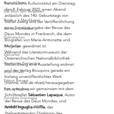
Bernard Noel
französische Kulturinstitut
 am Dienstag, 
den 8. Februar 2022, einen Abend 
Das Buch vom Vergessen
anlässlich des 140. Geburtstags von 
Briefe a. j. Marokkaner
Stefan Zweig und der Veröffentlichung 
einer Sonderausgabe der Revue des 
Die rote Schwalbe
Deux Mondes in Frankreich, die dem 
Dolmetschen
Biografen von Marie-Antoinette und 
Die Piroge
Magellan gewidmet ist. 
Während das
 Literaturmuseum der 
Descartes
Österreichischen Nationalbibliothek
Dominique Fernandez
Stefan Zweig eine Ausstellung widmet 
und der Verlag Bouquins gerade ein 
Driss Chraibi
bislang unveröffentlichtes Werk 
Edition Bernest
(
Vienne, ville de rêves
) herausgegeben 
hat, sprechen wir gemeinsam mit dem 
Edition Rugerup
Schriftsteller
 Sébastien Lapaque
, Autor 
Dorothea Grünzweig
der Revue des Deux Mondes, und 
Institut Francais
Arnhilt Inguglia-Höffle
, der 
Stellvertretenden Direktorin des 