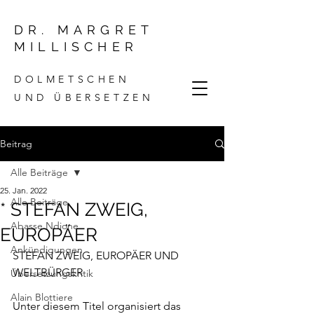
DR. MARGRET
MILLISCHER
DOLMETSCHEN
UND ÜBERSETZEN
Beitrag
Alle Beiträge
25. Jan. 2022
Alle Beiträge
* STEFAN ZWEIG,
Abasse Ndione
EUROPÄER
Ankündigungen
STEFAN ZWEIG, EUROPÄER UND 
WELTBÜRGER 
Übersetzungskritik
Alain Blottiere
Unter diesem Titel organisiert das 