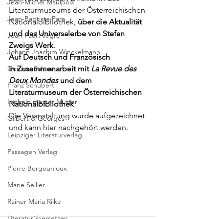
Jean-Michel Maulpoix
Literaturmuseums der Österreichischen 
Jean-Baptiste Para
Nationalbibliothek
,
 über die Aktualität 
und das Universalerbe von Stefan 
Jean-Paul Alègre
Zweigs Werk
. 
Johann Joachim Winckelmann
Auf Deutsch und Französisch
Gemma Salem
In Zusammenarbeit mit 
La Revue des 
Deux Mondes 
und dem 
Franz Schubert
Literaturmuseum der Österreichischen 
Lächeln meiner Mutter
Nationalbibliothek
Die Veranstaltung wurde aufgezeichnet 
Gilbert & Georges
und kann 
hier
 nachgehört werden. 
Leipziger Literaturverlag
Passagen Verlag
Pierre Bergounioux
Marie Sellier
Rainer Maria Rilke
Literaturübersetzen