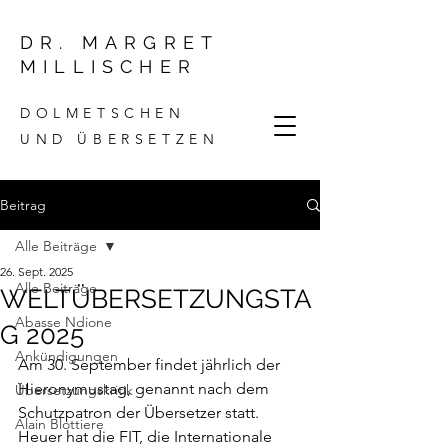
DR. MARGRET
MILLISCHER
DOLMETSCHEN
UND ÜBERSETZEN
Beitrag
Alle Beiträge
26. Sept. 2025
Alle Beiträge
WELTÜBERSETZUNGSTA
Abasse Ndione
G 2025
Ankündigungen
Am 30. September findet jährlich der 
Hieronymustag, genannt nach dem 
Übersetzungskritik
Schutzpatron der Übersetzer statt. 
Alain Blottiere
Heuer hat die FIT, die Internationale 