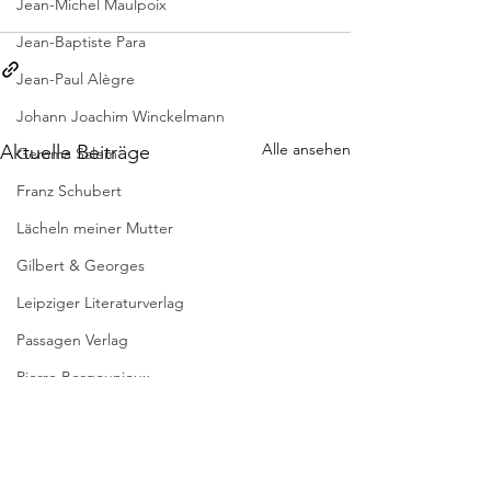
Jean-Michel Maulpoix
Jean-Baptiste Para
Jean-Paul Alègre
Johann Joachim Winckelmann
Alle ansehen
Aktuelle Beiträge
Gemma Salem
Franz Schubert
Lächeln meiner Mutter
Gilbert & Georges
Leipziger Literaturverlag
Passagen Verlag
Pierre Bergounioux
Marie Sellier
Rainer Maria Rilke
Literaturübersetzen