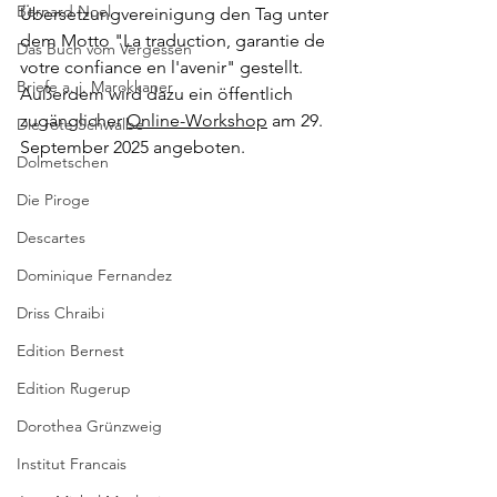
Bernard Noel
Übersetzungvereinigung den Tag unter 
dem Motto "La traduction, garantie de 
Das Buch vom Vergessen
votre confiance en l'avenir" gestellt. 
Briefe a. j. Marokkaner
Außerdem wird dazu ein öffentlich 
zugänglicher 
Online-Workshop
 am 29. 
Die rote Schwalbe
September 2025 angeboten.
Dolmetschen
Die Piroge
Descartes
Dominique Fernandez
Driss Chraibi
Edition Bernest
Edition Rugerup
Dorothea Grünzweig
Institut Francais