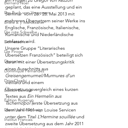
ein Projekt zu
 Gregor von Rezzori
Bernard Noel
geplant, das eine Ausstellung und ein 
Das Buch vom Vergessen
Seminar  vom 26.- 28. Mai 2013 mit 
mehreren Übersetzern seiner Werke ins 
Briefe a. j. Marokkaner
Englische, Französische, Italienische, 
Die rote Schwalbe
Rumänische und Niederländische  
umfassen wird.
Dolmetschen
Unsere Gruppe “Literarisches 
Die Piroge
Übersetzen Französisch” beteiligt sich 
Descartes
daran mit einer Übersetzungskritik 
eines Ausschnitts aus 
Dominique Fernandez
Greisengemurmel/Murmures d’un 
Driss Chraibi
vieillard
 und einem 
Übersetzungsvergleich eines kurzen 
Edition Bernest
Textes aus 
Ein Hermelin aus 
Edition Rugerup
Tschernopol (
erste Übersetzung aus 
Dorothea Grünzweig
dem Jahr 1961 von Louise Servicen 
unter dem Titel 
L’Hermine souillée 
und 
Institut Francais
zweite Übersetzung aus dem Jahr 2011  