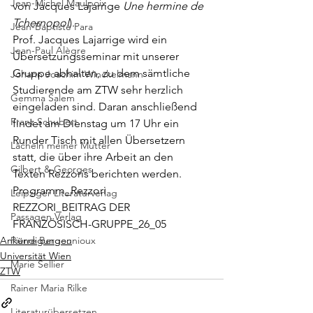
Jean-Michel Maulpoix
von Jacques Lajarrige 
Une hermine de 
Tchernopol
).
Jean-Baptiste Para
Prof. Jacques Lajarrige wird ein 
Jean-Paul Alègre
Übersetzungsseminar mit unserer 
Gruppe abhalten, zu dem sämtliche 
Johann Joachim Winckelmann
Studierende am ZTW sehr herzlich 
Gemma Salem
eingeladen sind. Daran anschließend 
Franz Schubert
findet am Dienstag um 17 Uhr ein 
Runder Tisch mit allen Übersetzern 
Lächeln meiner Mutter
statt, die über ihre Arbeit an den 
Gilbert & Georges
Texten Rezzoris berichten werden.
Programm_Rezzori
Leipziger Literaturverlag
REZZORI_BEITRAG DER 
Passagen Verlag
FRANZÖSISCH-GRUPPE_26_05
Ankündigungen
Pierre Bergounioux
Universität Wien
Marie Sellier
ZTW
Rainer Maria Rilke
Literaturübersetzen