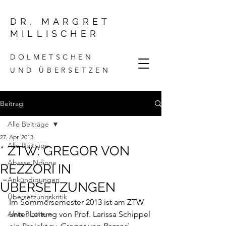
DR. MARGRET
MILLISCHER
DOLMETSCHEN
UND ÜBERSETZEN
Beitrag
Alle Beiträge
27. Apr. 2013
Alle Beiträge
* ZTW: GREGOR VON
Abasse Ndione
REZZORI IN
Ankündigungen
ÜBERSETZUNGEN
Übersetzungskritik
Im Sommersemester 2013 ist am ZTW 
Alain Blottiere
unter Leitung von Prof. Larissa Schippel 