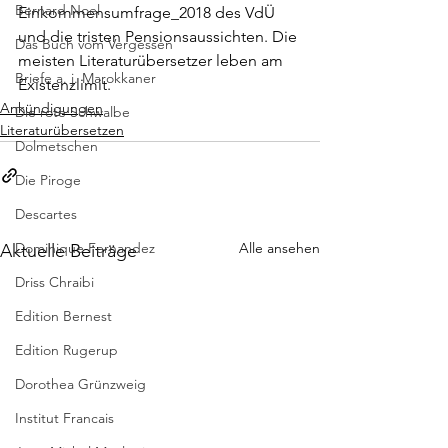
Bernard Noel
Einkommensumfrage_2018
 des VdÜ 
und die tristen Pensionsaussichten. Die 
Das Buch vom Vergessen
meisten Literaturübersetzer leben am 
Briefe a. j. Marokkaner
Existenzlimit.
Ankündigungen
Die rote Schwalbe
Literaturübersetzen
Dolmetschen
Die Piroge
Descartes
Dominique Fernandez
Alle ansehen
Aktuelle Beiträge
Driss Chraibi
Edition Bernest
Edition Rugerup
Dorothea Grünzweig
Institut Francais