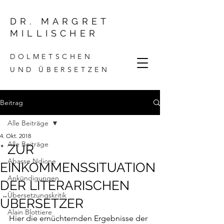
DR. MARGRET
MILLISCHER
DOLMETSCHEN
UND ÜBERSETZEN
Beitrag
Alle Beiträge
4. Okt. 2018
Alle Beiträge
* ZUR
Abasse Ndione
EINKOMMENSSITUATION
Ankündigungen
DER LITERARISCHEN
Übersetzungskritik
ÜBERSETZER
Alain Blottiere
Hier die ernüchternden Ergebnisse der 