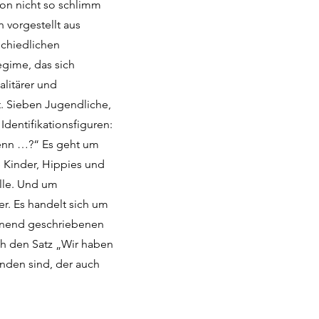
hon nicht so schlimm
 vorgestellt aus
schiedlichen
gime, das sich
alitärer und
. Sieben Jugendliche,
 Identifikationsfiguren:
wenn …?“ Es geht um
 Kinder, Hippies und
lle. Und um
. Es handelt sich um
nnend geschriebenen
ch den Satz „Wir haben
nden sind, der auch