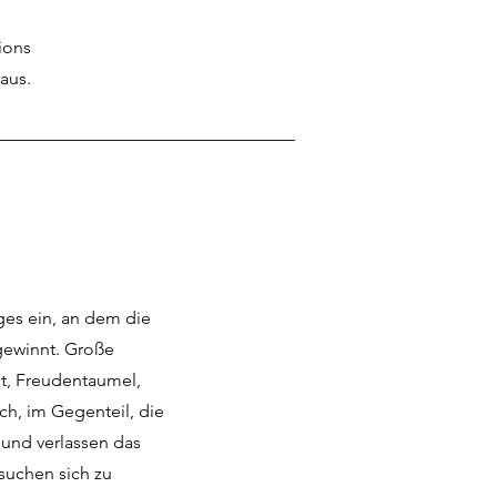
ions
raus.
es ein, an dem die
 gewinnt. Große
dt, Freudentaumel,
ch, im Gegenteil, die
 und verlassen das
suchen sich zu