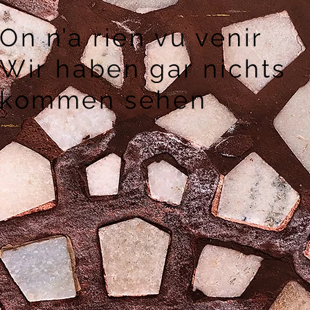
On n’a rien vu venir
Wir haben gar nichts
kommen sehen