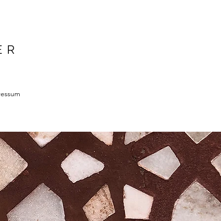
ER
ressum