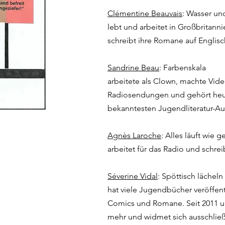
Clémentine Beauvais
: Wasser un
lebt und arbeitet in Großbritann
schreibt ihre Romane auf Englisc
Sandrine Beau
: Farbenskala
arbeitete als Clown, machte Vid
Radiosendungen und gehört heu
bekanntesten Jugendliteratur-Au
Agnès Laroche
: Alles läuft wie 
arbeitet für das Radio und schr
Séverine Vidal
: Spöttisch lächeln
hat viele Jugendbücher veröffent
Comics und Romane. Seit 2011 unt
mehr und widmet sich ausschlie