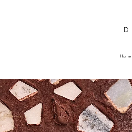
D
Home