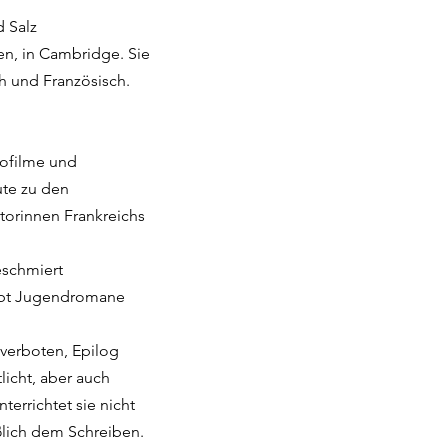
d Salz
ien, in Cambridge. Sie
h und Französisch.
eofilme und
te zu den
torinnen Frankreichs
geschmiert
eibt Jugendromane
 verboten, Epilog
licht, aber auch
errichtet sie nicht
ßlich dem Schreiben.