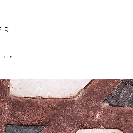
ER
ressum