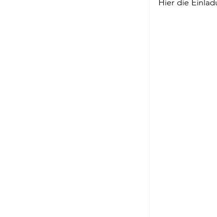
Hier die Einla
Edition Ruge
Jean-Michel 
Johann Joac
Lächeln meine
Passagen Verl