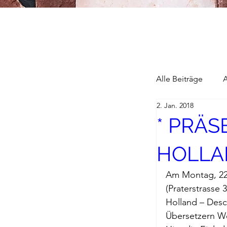
Alle Beiträge
2. Jan. 2018
* PRÄS
Alain Blottier
HOLLA
Briefe a. j. M
Am Montag, 22.
(Praterstrasse
Descartes
Holland – Desc
Übersetzern We