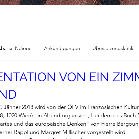
Abasse Ndione
Ankündigungen
Übersetzungskritik
ENTATION VON EIN ZIM
e
Bernard Noel
Das Buch vom Vergessen
ND
arokkaner
Die rote Schwalbe
Dolmetschen
Die P
 Jänner 2018 wird von der ÖFV im Französischen Kulturi
 38, 1020 Wien) ein Abend organisiert, bei dem das Buch 
Dominique Fernandez
Driss Chraibi
Edition Bernes
artes und das europäische Denken” von Pierre Bergoun
rner Rappl und Margret Millischer vorgestellt wird.