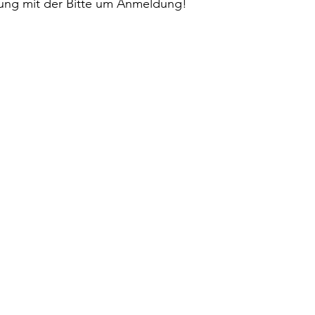
dung mit der Bitte um Anmeldung!
rup
Dorothea Grünzweig
Institut Francais
Maulpoix
Jean-Baptiste Para
Jean-Paul Alègre
him Winckelmann
Gemma Salem
Franz Schubert
r Mutter
Gilbert & Georges
Leipziger Literaturverlag
ag
Pierre Bergounioux
Marie Sellier
Rainer Maria