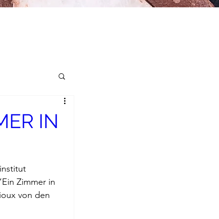
MER IN
iroge
nstitut 
“Ein Zimmer in 
t
ioux von den 