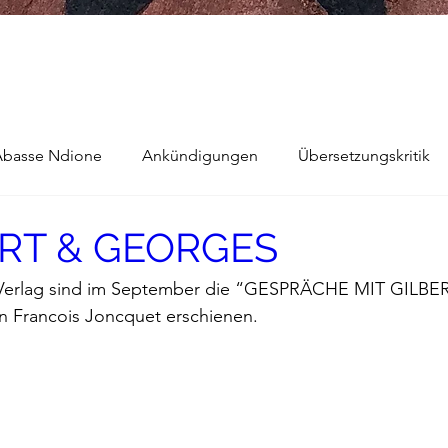
Abasse Ndione
Ankündigungen
Übersetzungskritik
ERT & GEORGES
e
Bernard Noel
Das Buch vom Vergessen
Verlag sind im September die “
GESPRÄCHE MIT GILBER
n Francois Joncquet erschienen.
arokkaner
Die rote Schwalbe
Dolmetschen
Die P
Dominique Fernandez
Driss Chraibi
Edition Bernes