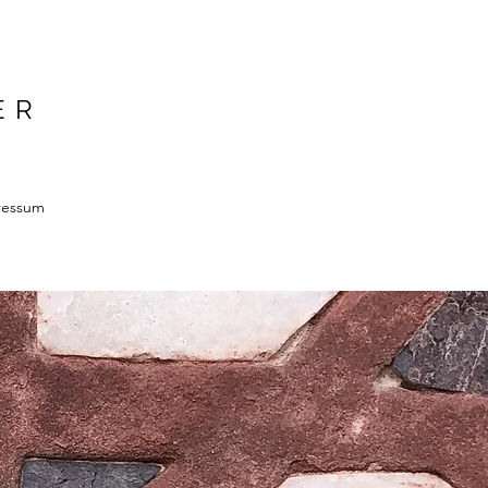
ER
ressum