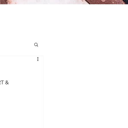
T & 
iroge
t