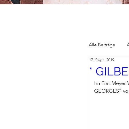
Alle Beiträge
17. Sept. 2019
* GILB
Alain Blottier
Im Piet Meyer 
GEORGES
” vo
Briefe a. j. M
Descartes