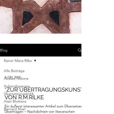
Blog
Rainer Maria Rilke
Alle Beiträge
4. Okt. 2018
Abasse Ndione
Ankündigungen
*ZUR ÜBERTRAGUNGSKUNST
Übersetzungskritik
VON R.M.RILKE
Alain Blottiere
Ein äußerst interessanter Artikel zum Übersetzen –
Bernard Noel
Übertragen – Nachdichten von literarischen