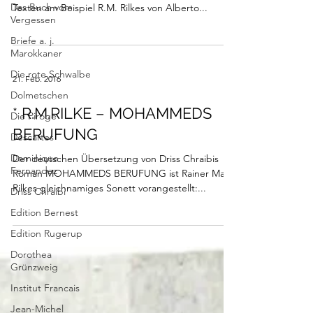
Das Buch vom
Texten am Beispiel R.M. Rilkes von Alberto...
Vergessen
Briefe a. j.
Marokkaner
Die rote Schwalbe
21. Feb. 2016
Dolmetschen
* R.M.RILKE – MOHAMMEDS
Die Piroge
BERUFUNG
Descartes
Dominique
Der deutschen Übersetzung von Driss Chraibis
Fernandez
Roman MOHAMMEDS BERUFUNG ist Rainer Maria
Rilkes gleichnamiges Sonett vorangestellt:...
Driss Chraibi
Edition Bernest
Edition Rugerup
Dorothea
Grünzweig
Institut Francais
Jean-Michel