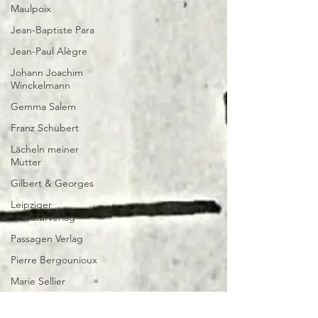
Maulpoix
Jean-Baptiste Para
Jean-Paul Alègre
Johann Joachim
Winckelmann
Gemma Salem
Franz Schubert
Lächeln meiner
Mutter
Gilbert & Georges
Leipziger
Literaturverlag
Passagen Verlag
Pierre Bergounioux
Marie Sellier
Rainer Maria Rilke