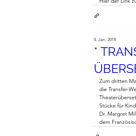
Hier der 
Link
 z
Edition Ruge
Jean-Michel 
4. Jan. 2018
* TRA
Johann Joac
ÜBERS
Zum dritten Ma
Lächeln meine
die 
Transfer-We
Theaterüberset
Stücke für Kin
Passagen Verl
Dr. Margret Mil
dem Französisc