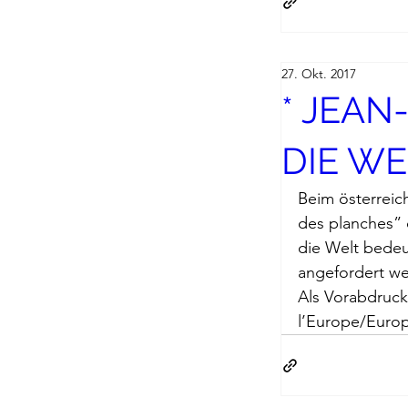
27. Okt. 2017
* JEAN
DIE W
Beim österreic
des planches” 
die Welt bede
angefordert w
Als Vorabdruck
l’Europe/Europ