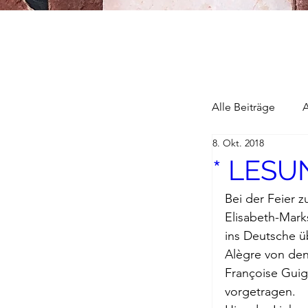
Alle Beiträge
8. Okt. 2018
* LESU
Alain Blottier
Bei der Feier 
Elisabeth-Mark
Briefe a. j. M
ins Deutsche ü
Alègre von de
Descartes
Françoise Guig
vorgetragen.