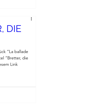
, DIE
ück “La ballade 
el “
Bretter, die 
esem 
Link
 