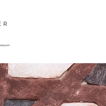
ER
ressum