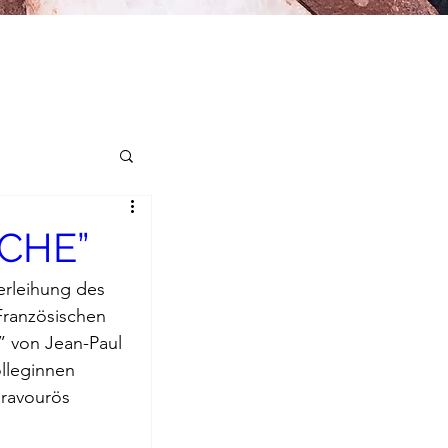
CHE”
erleihung des 
Französischen 
iroge
” von Jean-Paul 
lleginnen 
t
bravourös 