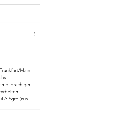
Frankfurt/Main 
chs 
remdsprachiger 
arbeiten.
 Rilke
ul Alègre
 (aus 