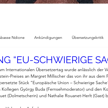
Abasse Ndione
Ankündigungen
Übersetzungskritik
NG “EU-SCHWIERIGE SA
e
Bernard Noel
Das Buch vom Vergessen
zum Internationalen Übersetzertag wurde anlässlich der V
stein-Preises an Margret Millischer das von ihr aus dem 
arokkaner
Die rote Schwalbe
Dolmetschen
Die P
bersetzte Stück “Europäische Union – Schwierige Sache
n Kollegen György Buda (Fernsehmoderator) und den Ko
Dominique Fernandez
Driss Chraibi
Edition Bernes
uet (Dolmetscherin) und Nathalie Rouanet-Herlt (Gast) 