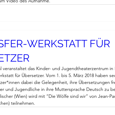
um Video des Aufnahme.
rup
Dorothea Grünzweig
Institut Francais
Maulpoix
Jean-Baptiste Para
Jean-Paul Alègre
NSFER-WERKSTATT FÜR
him Winckelmann
Gemma Salem
Franz Schubert
ETZER
l veranstaltet das Kinder- und Jugendtheaterzentrum in 
r Mutter
Gilbert & Georges
Leipziger Literaturverlag
rkstatt für Übersetzer
. Vom 1. bis 5. März 2018 haben se
zer*innen dabei die Gelegenheit, ihre Übersetzungen f
der und Jugendliche in ihre Muttersprache Deutsch zu be
ag
Pierre Bergounioux
Marie Sellier
Rainer Maria
lischer (Wien) wird mit “Die Wölfe sind wir” von 
Jean-Pa
hen) teilnehmen.