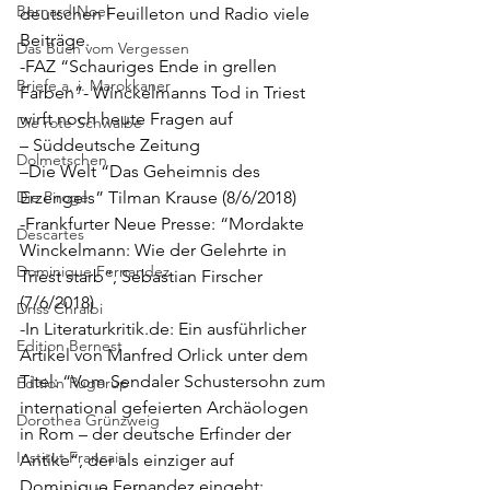
Bernard Noel
deutschen Feuilleton und Radio viele 
Beiträge.
Das Buch vom Vergessen
-FAZ “Schauriges Ende in grellen 
Briefe a. j. Marokkaner
Farben”- Winckelmanns Tod in Triest 
wirft noch heute Fragen auf
Die rote Schwalbe
– Süddeutsche Zeitung
Dolmetschen
–
Die Welt
 “
Das Geheimnis des 
Die Piroge
Erzengels
” Tilman Krause (8/6/2018)
-Frankfurter Neue Presse: “
Mordakte 
Descartes
Winckelmann: Wie der Gelehrte in 
Dominique Fernandez
Triest starb
“, Sebastian Firscher 
(7/6/2018)
Driss Chraibi
-In Literaturkritik.de: Ein ausführlicher 
Edition Bernest
Artikel von Manfred Orlick unter dem 
Titel: “
Vom Sendaler Schustersohn zum 
Edition Rugerup
international gefeierten Archäologen 
Dorothea Grünzweig
in Rom – der deutsche Erfinder der 
Institut Francais
Antike
“, der als einziger auf 
Dominique Fernandez eingeht: