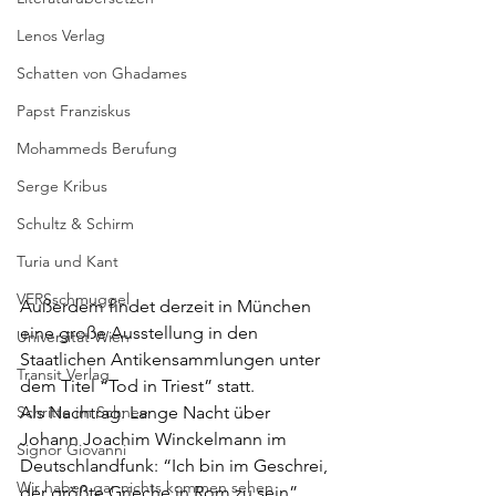
Lenos Verlag
Schatten von Ghadames
Papst Franziskus
Mohammeds Berufung
Serge Kribus
Schultz & Schirm
Turia und Kant
VERSschmuggel
Außerdem findet derzeit in München 
eine große Ausstellung in den 
Universität Wien
Staatlichen Antikensammlungen unter 
Transit Verlag
dem Titel “
Tod in Triest
” statt.
Als Nachtrag: Lange Nacht über 
Schritte im Schnee
Johann Joachim Winckelmann im 
Signor Giovanni
Deutschlandfunk: “
Ich bin im Geschrei, 
Wir haben gar nichts kommen sehen
der größte Grieche in Rom zu sein
”