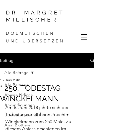
DR. MARGRET
MILLISCHER
DOLMETSCHEN
UND ÜBERSETZEN
Beitrag
Alle Beiträge
15. Juni 2018
Alle Beiträge
* 250. TODESTAG
Abasse Ndione
WINCKELMANN
Ankündigungen
Am 8. Juni 2018 jährte sich der 
Todestag von Johann Joachim 
Übersetzungskritik
Winckelmann zum 250.Male. Zu 
Alain Blottiere
diesem Anlass erschienen im 