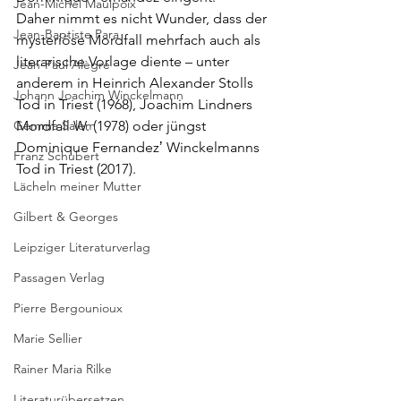
Jean-Michel Maulpoix
Daher nimmt es nicht Wunder, dass der 
Jean-Baptiste Para
mysteriöse Mordfall mehrfach auch als 
literarische Vorlage diente – unter 
Jean-Paul Alègre
anderem in Heinrich Alexander Stolls 
Johann Joachim Winckelmann
Tod in Triest (1968), Joachim Lindners 
Gemma Salem
Mordfall W. (1978) oder jüngst 
Dominique Fernandezʼ Winckelmanns 
Franz Schubert
Tod in Triest (2017).
Lächeln meiner Mutter
Gilbert & Georges
Leipziger Literaturverlag
Passagen Verlag
Pierre Bergounioux
Marie Sellier
Rainer Maria Rilke
Literaturübersetzen