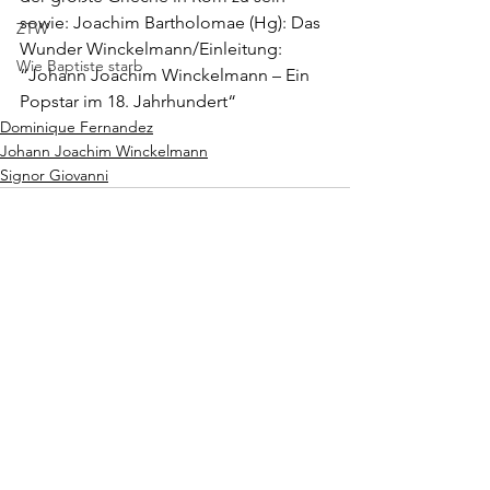
sowie: Joachim Bartholomae (Hg): Das 
ZTW
Wunder Winckelmann/Einleitung: 
Wie Baptiste starb
“
Johann Joachim Winckelmann – Ein 
Popstar im 18. Jahrhundert
“
Dominique Fernandez
Johann Joachim Winckelmann
Signor Giovanni
Alle ansehen
Aktuelle Beiträge