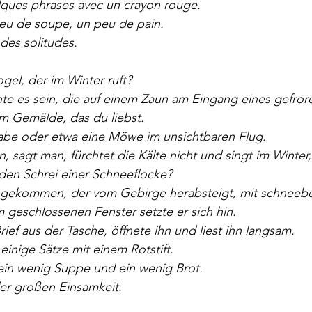
elques phrases avec un crayon rouge.
peu de soupe, un peu de pain. 
ag
Pierre Bergounioux
Marie Sellier
Rainer Maria 
ndes solitudes.
gel, der im Winter ruft? 
nte es sein, die auf einem Zaun am Eingang eines gefro
dem Gemälde, das du liebst.
 Rabe oder etwa eine Möwe im unsichtbaren Flug. 
 sagt man, fürchtet die Kälte nicht und singt im Winter,
 den Schrei einer Schneeflocke? 
ingekommen, der vom Gebirge herabsteigt, mit schneeb
m geschlossenen Fenster setzte er sich hin. 
rief aus der Tasche, öffnete ihn und liest ihn langsam. 
 einige Sätze mit einem Rotstift. 
in wenig Suppe und ein wenig Brot. 
er großen Einsamkeit.