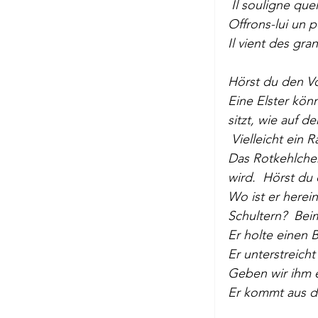
 Il souligne qu
Offrons-lui un 
Passagen Verl
Il vient des gra
Hörst du den Vo
Eine Elster kön
sitzt, wie auf 
 Vielleicht ein
Das Rotkehlchen,
wird.  Hörst du
Wo ist er here
Schultern?  Bei
Er holte einen B
Er unterstreicht
Geben wir ihm e
Er kommt aus d