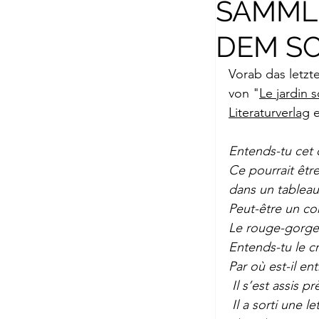
SAMML
Briefe a. j. Ma
DEM S
Descartes
Vorab das letzt
von "
Le jardin 
Literaturverlag
 
Edition Ruger
Entends-tu cet o
Ce pourrait êtr
Jean-Michel M
dans un tableau
Peut-être un co
Le rouge-gorge, 
Johann Joach
Entends-tu le cr
Par où est-il e
 Il s’est assis p
Lächeln meine
 Il a sorti une l