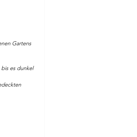
Rilke
renen Gartens 
 bis es dunkel 
edeckten 