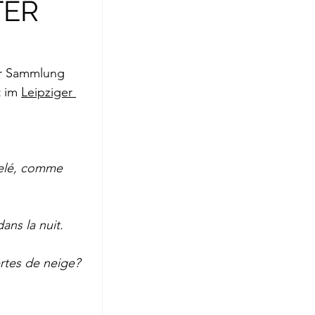
TER
roge
der Sammlung 
 im 
Leipziger 
gelé, comme 
ans la nuit.  
ertes de neige?