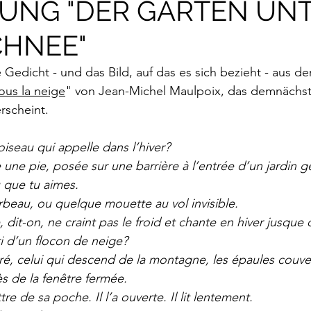
UNG "DER GARTEN UN
rokkaner
Die rote Schwalbe
Dolmetschen
Die Pi
CHNEE"
Dominique Fernandez
Driss Chraibi
Edition Bernest
e Gedicht - und das Bild, auf das es sich bezieht - aus 
sous la neige
" von Jean-Michel Maulpoix, das demnächst
erscheint. 
up
Dorothea Grünzweig
Institut Francais
iseau qui appelle dans l’hiver? 
e une pie, posée sur une barrière à l’entrée d’un jardin 
aulpoix
Jean-Baptiste Para
Jean-Paul Alègre
 que tu aimes. 
rbeau, ou quelque mouette au vol invisible. 
dit-on, ne craint pas le froid et chante en hiver jusque d
im Winckelmann
Gemma Salem
Franz Schubert
i d’un flocon de neige? 
ntré, celui qui descend de la montagne, les épaules couv
rès de la fenêtre fermée.
r Mutter
Gilbert & Georges
Leipziger Literaturverlag
ettre de sa poche. Il l’a ouverte. Il lit lentement.