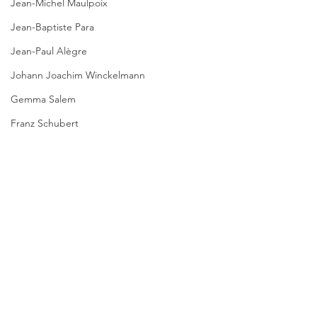
Jean-Michel Maulpoix
Jean-Baptiste Para
Jean-Paul Alègre
Johann Joachim Winckelmann
Gemma Salem
Franz Schubert
Lächeln meiner Mutter
Gilbert & Georges
Leipziger Literaturverlag
Kommentare
Passagen Verlag
SCHACHSPIELE
KEIN PRAG-KRIMI
Pierre Bergounioux
Kommentar verfassen...
Marie Sellier
Rainer Maria Rilke
Literaturübersetzen