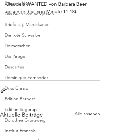
Bernard Noel
Claudels WANTED von Barbara Beer 
gesendet (ca. von Minute 11-18).
Das Buch vom Vergessen
Briefe a. j. Marokkaner
Die rote Schwalbe
Dolmetschen
Die Piroge
Descartes
Dominique Fernandez
Driss Chraibi
Edition Bernest
Edition Rugerup
Alle ansehen
Aktuelle Beiträge
Dorothea Grünzweig
Institut Francais