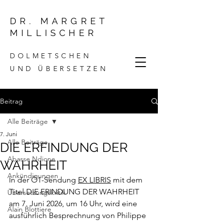
DR. MARGRET
MILLISCHER
DOLMETSCHEN
UND ÜBERSETZEN
Beitrag
Alle Beiträge
7. Juni
Alle Beiträge
DIE ERFINDUNG DER
Abasse Ndione
WAHRHEIT
Ankündigungen
In der Ö1-Sendung 
EX LIBRIS
 mit dem 
Titel DIE ERINDUNG DER WAHRHEIT 
Übersetzungskritik
am 7. Juni 2026, um 16 Uhr, wird eine 
Alain Blottiere
ausführlich Besprechnung von Philippe 