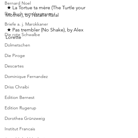
Bernard Noel
 ★ La Tortue ta mère (The Turtle your 
Das Buch vom Vergessen
Mother), by Natalie Rafal
Briefe a. j. Marokkaner
 ★ Pas trembler (No Shake), by Alex 
Die rote Schwalbe
Lorette
Dolmetschen
Die Piroge
Descartes
Dominique Fernandez
Driss Chraibi
Edition Bernest
Edition Rugerup
Dorothea Grünzweig
Institut Francais