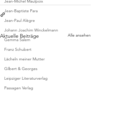
Jean-Michel Maulpoix
Jean-Baptiste Para
Jean-Paul Alègre
Johann Joachim Winckelmann
Alle ansehen
Aktuelle Beiträge
Gemma Salem
Franz Schubert
Lächeln meiner Mutter
Gilbert & Georges
Leipziger Literaturverlag
Passagen Verlag
Pierre Bergounioux
Marie Sellier
Rainer Maria Rilke
Literaturübersetzen