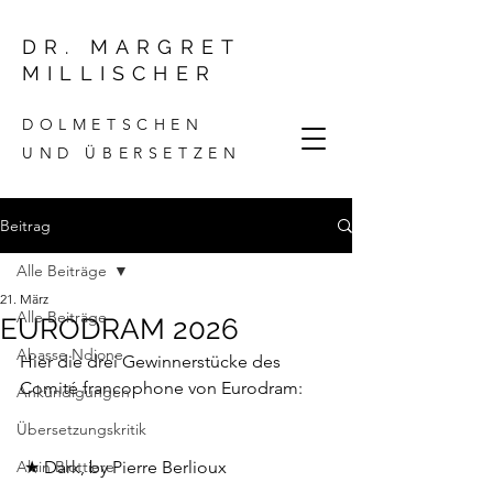
DR. MARGRET
MILLISCHER
DOLMETSCHEN
UND ÜBERSETZEN
Beitrag
Alle Beiträge
21. März
Alle Beiträge
EURODRAM 2026
Abasse Ndione
Hier die drei Gewinnerstücke des 
Comité francophone von Eurodram:
Ankündigungen
Übersetzungskritik
Alain Blottiere
 ★ Dark, by Pierre Berlioux