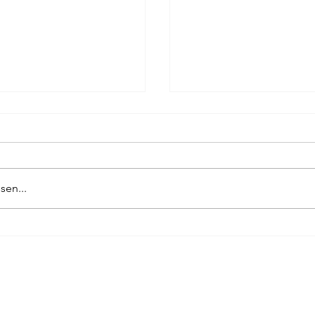
ND JUGENDBÜCHER
Übersicht über alle von
rsetzten Kinder- und
sen...
* ABASSE NDIONE IN