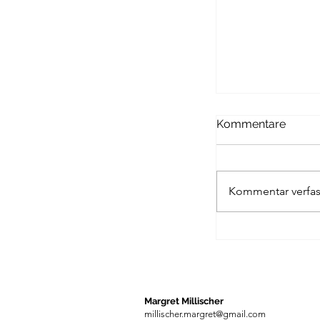
* KINDER- U
Kommentare
Hier eine kleine 
mir bis 2017 übe
Jugendbücher.
Kommentar verfas
Margret Millischer
millischer.margret@gmail.com