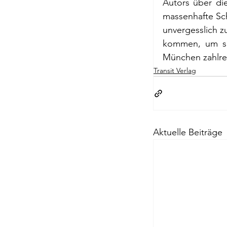
Autors über die
massenhafte Sch
Passagen Verl
unvergesslich 
kommen, um se
München zahlreic
Transit Verlag
Aktuelle Beiträge