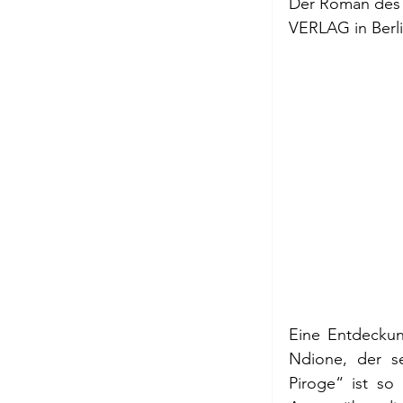
Der Roman des 
Briefe a. j. Ma
VERLAG
 in Ber
Descartes
Edition Ruger
Jean-Michel M
Johann Joach
Eine Entdeckung
Ndione, der se
Lächeln meine
Piroge“ ist so 