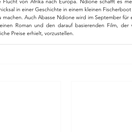
 Flucht von Afrika nach Europa. Ndione schafft es meis
icksal in einer Geschichte in einem kleinen Fischerboot
ag
Pierre Bergounioux
Marie Sellier
Rainer Maria 
zu machen. Auch Abasse Ndione wird im September für e
inen Roman und den darauf basierenden Film, der v
he Preise erhielt, vorzustellen.