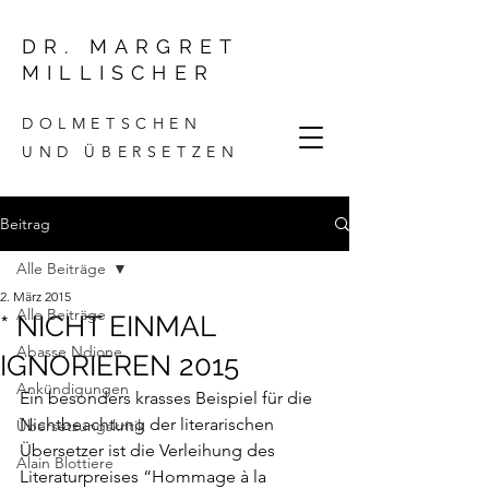
DR. MARGRET
MILLISCHER
DOLMETSCHEN
UND ÜBERSETZEN
Beitrag
Alle Beiträge
2. März 2015
Alle Beiträge
* NICHT EINMAL
Abasse Ndione
IGNORIEREN 2015
Ankündigungen
Ein besonders krasses Beispiel für die 
Nichtbeachtung der literarischen 
Übersetzungskritik
Übersetzer ist die Verleihung des 
Alain Blottiere
Literaturpreises “Hommage à la 