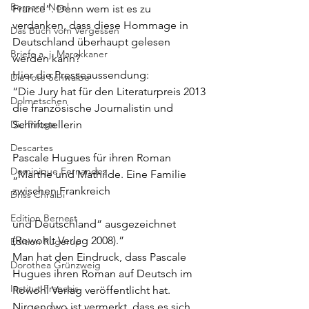
Bernard Noel
France”. Denn wem ist es zu 
verdanken, dass diese Hommage in 
Das Buch vom Vergessen
Deutschland überhaupt gelesen 
Briefe a. j. Marokkaner
werden kann?
Hier die Presseaussendung:
Die rote Schwalbe
“Die Jury hat für den Literaturpreis 2013 
Dolmetschen
die französische Journalistin und 
Die Piroge
Schriftstellerin
Descartes
Pascale Hugues für ihren Roman 
Dominique Fernandez
„Marthe und Mathilde. Eine Familie 
zwischen Frankreich
Driss Chraibi
Edition Bernest
und Deutschland“ ausgezeichnet 
(Rowohlt Verlag 2008).”
Edition Rugerup
Man hat den Eindruck, dass Pascale 
Dorothea Grünzweig
Hugues ihren Roman auf Deutsch im 
Institut Francais
Rowohl Verlag veröffentlicht hat. 
Nirgendwo ist vermerkt, dass es sich 