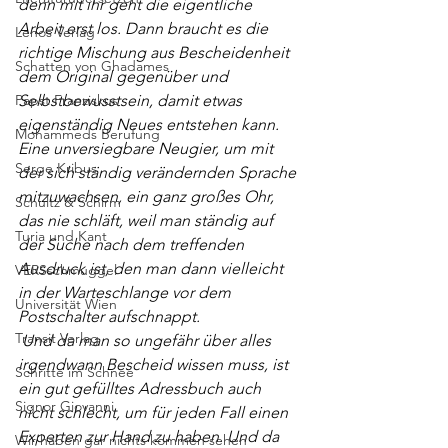
denn mit ihr geht die eigentliche 
Arbeit erst los. Dann braucht es die 
Lenos Verlag
richtige Mischung aus Bescheidenheit 
Schatten von Ghadames
dem Original gegenüber und 
Papst Franziskus
Selbstbewusstsein, damit etwas 
eigenständig Neues entstehen kann. 
Mohammeds Berufung
Eine unversiegbare Neugier, um mit 
Serge Kribus
der sich ständig verändernden Sprache 
mitzuwachsen, ein ganz großes Ohr, 
Schultz & Schirm
das nie schläft, weil man ständig auf 
Turia und Kant
der Suche nach dem treffenden 
Ausdruck ist, den man dann vielleicht 
VERSschmuggel
in der Warteschlange vor dem 
Universität Wien
Postschalter aufschnappt. 
Transit Verlag
 Und da man so ungefähr über alles 
irgendwann Bescheid wissen muss, ist 
Schritte im Schnee
ein gut gefülltes Adressbuch auch 
Signor Giovanni
nicht schlecht, um für jeden Fall einen 
Experten zur Hand zu haben. Und da 
Wir haben gar nichts kommen sehen