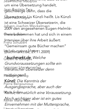
Jean-Michel Maulpoix
um eine Übersetzung handelt, 
Jean-Baptiste Para
geschweige denn, dass die 
Übersetzerin Lis Künzli heißt. Lis Künzli 
Jean-Paul Alègre
ist eine Schweizer Übersetzerin, die 
Johann Joachim Winckelmann
2009 den angesehenen Eugen-Helmlé-
Gemma Salem
Preis bekommen hat und sich in einem 
Interview über ihre Arbeit äußert: 
Franz Schubert
“
Gemeinsam gute Bücher machen
” 
Lächeln meiner Mutter
(Buchmarkt.de, 29.11.2009)
“
buchmarkt.de
: Welche 
Gilbert & Georges
Grundvoraussetzungen sollte ein 
Leipziger Literaturverlag
literarischer Übersetzer denn 
mitbringen?
Passagen Verlag
K
ünzli
: Die Kenntnis der 
Pierre Bergounioux
Ausgangssprache, aber auch der 
Marie Sellier
Kultur, ist natürlich eine Voraussetzung. 
Noch wichtiger aber ist ein gutes 
Rainer Maria Rilke
Einvernehmen mit der Muttersprache, 
Literaturübersetzen