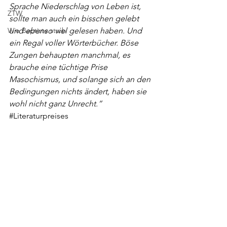
Sprache Niederschlag von Leben ist, 
ZTW
sollte man auch ein bisschen gelebt 
Wie Baptiste starb
und ebenso viel gelesen haben. Und 
ein Regal voller Wörterbücher. Böse 
Zungen behaupten manchmal, es 
brauche eine tüchtige Prise 
Masochismus, und solange sich an den 
Bedingungen nichts ändert, haben sie 
wohl nicht ganz Unrecht.”
#Literaturpreises
Alle ansehen
Aktuelle Beiträge