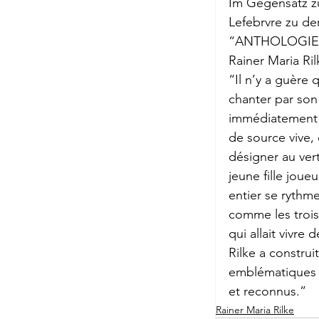
Im Gegensatz zu
Briefe a. j. Ma
Lefebrvre zu d
“ANTHOLOGIE B
Rainer Maria Ril
Descartes
“Il n’y a guère 
chanter par son
immédiatement p
Edition Ruger
de source vive,
désigner au vert
jeune fille jou
Jean-Michel M
entier se rythm
comme les trois 
qui allait vivr
Johann Joach
Rilke a constru
emblématiques 
et reconnus.”
Lächeln meine
Rainer Maria Rilke