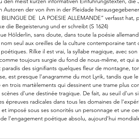
 den meist kurzen informativen Einführungstexten, die J
rokkaner
Die rote Schwalbe
Dolmetschen
Die Pi
en Autoren der von ihm in der Pleidade herausgegebene
ILINGUE DE  LA POESIE ALLEMANDE” verfasst hat, pac
ke die Begeisterung und er schreibt (S 1624)
Dominique Fernandez
Driss Chraibi
Edition Bernest
que Hölderlin, sans doute, dans toute la poésie allemande
 nom seul aux oreilles de la culture contemporaine tant 
oétiques. Rilke il est vrai, la syllabe magique, avec so
up
Dorothea Grünzweig
Institut Francais
 comme toujours surgie du fond de nous-même, et qui au
 paradis des signifiants quelques fleur de montagne, torr
euse, est presque l’anagramme du mot Lyrik, tandis que l
aulpoix
Jean-Baptiste Para
Jean-Paul Alègre
e en trois martèlements qui dessinent une trame plus co
scènes d’une destinée tragique. De fait, au seuil d’un siè
e des épreuves radicales dans tous les domaines de l’expé
im Winckelmann
Gemma Salem
Franz Schubert
it et imposé sous ses sonorités un personnage et une oe
de l’engagement poétique absolu, aujourd’hui mondia
r Mutter
Gilbert & Georges
Leipziger Literaturverlag