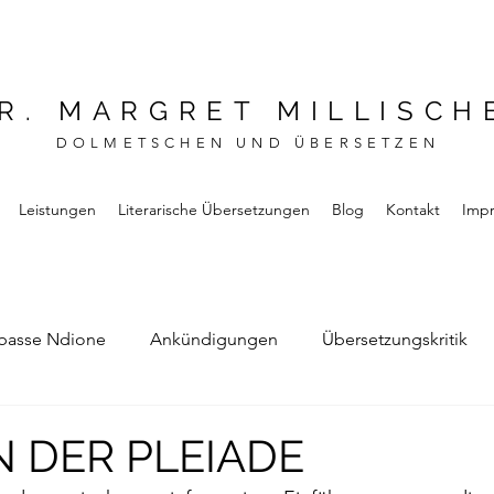
R. MARGRET MILLISCH
DOLMETSCHEN UND ÜBERSETZEN
Leistungen
Literarische Übersetzungen
Blog
Kontakt
Imp
basse Ndione
Ankündigungen
Übersetzungskritik
Bernard Noel
Das Buch vom Vergessen
IN DER PLEIADE