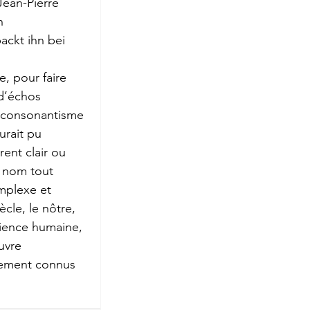
ean-Pierre 
roge
n 
kt ihn bei 
, pour faire 
d’échos 
n consonantisme 
rait pu 
ent clair ou 
e nom tout 
mplexe et 
cle, le nôtre, 
rience humaine, 
uvre 
lement connus 