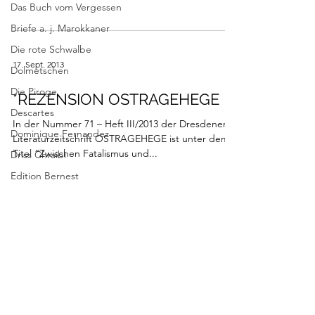
Das Buch vom Vergessen
Briefe a. j. Marokkaner
Die rote Schwalbe
17. Sept. 2013
Dolmetschen
Die Piroge
*REZENSION OSTRAGEHEGE
Descartes
In der Nummer 71 – Heft III/2013 der Dresdener
Dominique Fernandez
Literaturzeitschrift OSTRAGEHEGE ist unter dem
Titel “Zwischen Fatalismus und...
Driss Chraibi
Edition Bernest
Edition Rugerup
Dorothea Grünzweig
5. Aug. 2013
Institut Francais
* WIE MOND UND SONNE
Jean-Michel Maulpoix
Jean-Baptiste Para
Rezension in der WIENER ZEITUNG von
INGEBORG WALDINGER über DIE SCHATTEN
Jean-Paul Alègre
VON GHADAMES am 26. Juli 2013.