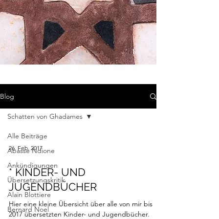
Blog
Schatten von Ghadames
Alle Beiträge
26. Feb. 2017
Abasse Ndione
Ankündigungen
* KINDER- UND
Übersetzungskritik
JUGENDBÜCHER
Alain Blottiere
Hier eine kleine Übersicht über alle von mir bis
Bernard Noel
2017 übersetzten Kinder- und Jugendbücher.