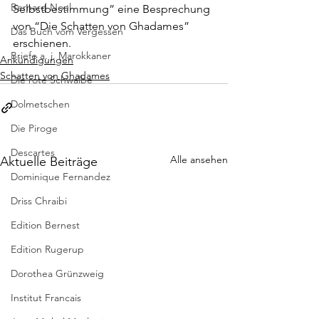
Bernard Noel
Selbstbestimmung” eine Besprechung 
von “Die Schatten von Ghadames” 
Das Buch vom Vergessen
erschienen.
Briefe a. j. Marokkaner
Ankündigungen
Schatten von Ghadames
Die rote Schwalbe
Dolmetschen
Die Piroge
Descartes
Alle ansehen
Aktuelle Beiträge
Dominique Fernandez
Driss Chraibi
Edition Bernest
Edition Rugerup
Dorothea Grünzweig
Institut Francais