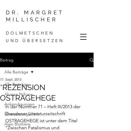
DR. MARGRET
MILLISCHER
DOLMETSCHEN
UND ÜBERSETZEN
Beitrag
Alle Beiträge
17. Sept. 2013
Alle Beiträge
*REZENSION
Abasse Ndione
OSTRAGEHEGE
Ankündigungen
In der Nummer 71 – Heft III/2013 der 
Dresdener Literaturzeitschrift 
Übersetzungskritik
OSTRAGEHEGE ist unter dem Titel 
Alain Blottiere
“Zwischen Fatalismus und 