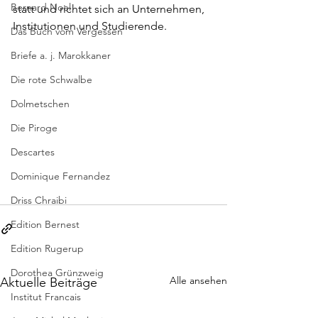
Bernard Noel
statt und richtet sich an Unternehmen, 
Institutionen und Studierende.
Das Buch vom Vergessen
Briefe a. j. Marokkaner
Die rote Schwalbe
Dolmetschen
Die Piroge
Descartes
Dominique Fernandez
Driss Chraibi
Edition Bernest
Edition Rugerup
Dorothea Grünzweig
Alle ansehen
Aktuelle Beiträge
Institut Francais