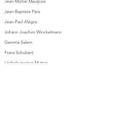
Jean-Michel Maulpoix
Jean-Baptiste Para
Jean-Paul Alègre
Johann Joachim Winckelmann
Gemma Salem
Franz Schubert
Lächeln meiner Mutter
Gilbert & Georges
Leipziger Literaturverlag
Passagen Verlag
Kommentare
Pierre Bergounioux
SCHACHSPIELE
KEIN PRAG-KRIMI
Marie Sellier
Kommentar verfassen...
Rainer Maria Rilke
Literaturübersetzen