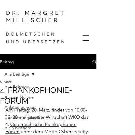
DR. MARGRET
MILLISCHER
DOLMETSCHEN
UND ÜBERSETZEN
Beitrag
Alle Beiträge
5. März
Alle Beiträge
4. FRANKOPHONIE-
Abasse Ndione
FORUM
Ankündigungen
Am Freitag, 20. März, findet von 10.00-
13..30 im Haus der Wirtschaft WKO das 
Übersetzungskritik
4. 
Österreichische Frankophonie-
Alain Blottiere
Forum
 unter dem Motto Cybersecurity 