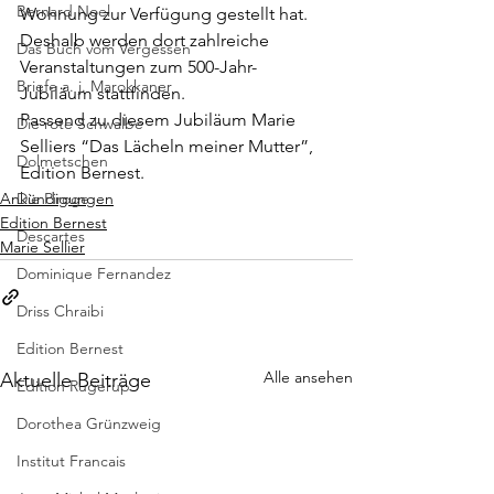
Bernard Noel
Wohnung zur Verfügung gestellt hat. 
Deshalb werden dort zahlreiche 
Das Buch vom Vergessen
Veranstaltungen zum 500-Jahr-
Briefe a. j. Marokkaner
Jubiläum stattfinden.
Passend zu diesem Jubiläum Marie 
Die rote Schwalbe
Selliers “Das Lächeln meiner Mutter”, 
Dolmetschen
Edition Bernest.
Ankündigungen
Die Piroge
Edition Bernest
Descartes
Marie Sellier
Dominique Fernandez
Driss Chraibi
Edition Bernest
Alle ansehen
Aktuelle Beiträge
Edition Rugerup
Dorothea Grünzweig
Institut Francais