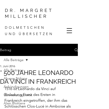
DR. MARGRET
MILLISCHER
DOLMETSCHEN
UND ÜBERSETZEN
Beitrag
Alle Beiträge
1. Juni 2016
Alle Beiträge
* 500 JAHRE LEONARDO
Abasse Ndione
DA VINCI IN FRANKREICH
Ankündigungen
1516 ist Leonardo da Vinci auf 
Einladung Franz des Ersten in 
Übersetzungskritik
Frankreich eingetroffen, der ihm das 
Alain Blottiere
Schlösschen 
Clos-Lucé 
in Amboise als 