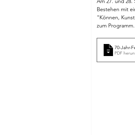
Am 27. und 28. 
Briefe a. j. Ma
Bestehen mit ei
"Können, Kunst u
zum Programm.
Descartes
70-Jahr-
PDF herun
Edition Ruger
Jean-Michel M
Johann Joach
Lächeln meine