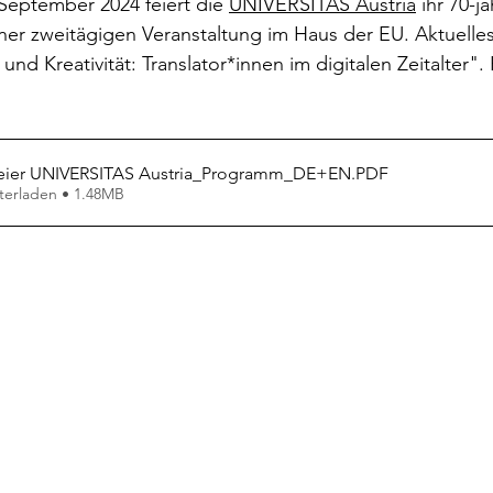
September 2024 feiert die 
UNIVERSITAS Austria
 ihr 70-j
rokkaner
Die rote Schwalbe
Dolmetschen
Die Pi
ner zweitägigen Veranstaltung im Haus der EU. Aktuelle
nd Kreativität: Translator*innen im digitalen Zeitalter". 
 
Dominique Fernandez
Driss Chraibi
Edition Bernest
Feier UNIVERSITAS Austria_Programm_DE+EN
.PDF
terladen • 1.48MB
up
Dorothea Grünzweig
Institut Francais
aulpoix
Jean-Baptiste Para
Jean-Paul Alègre
im Winckelmann
Gemma Salem
Franz Schubert
r Mutter
Gilbert & Georges
Leipziger Literaturverlag