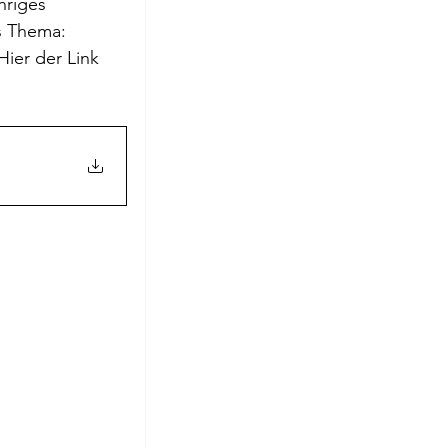
ähriges 
roge
s Thema: 
Hier der Link 